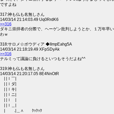
ですよね
317:神も仏も名無しさん
14/03/14 21:14:03.49 Uq0RrdK6
>>316
ダキニ崇拝者の分際で、ヘーゲン批判しようとか、１万年早い
わｗ
318:サロメ☆ボウディア ◆IImpEahg5A
14/03/14 21:18:19.49 XFpSDyAk
>>316
ナルミって議論に負けるといつもそうだよね^^
319:神も仏も名無しさん
14/03/14 21:20:17.05 8E4NnOtR
| |ｌ￣|
| |ｌダ|
| |ｌキ|
| |ｌニ|
| |ｌ |
| |ｌ＿|
| .|＿∧ ｸｯｸｯｸ