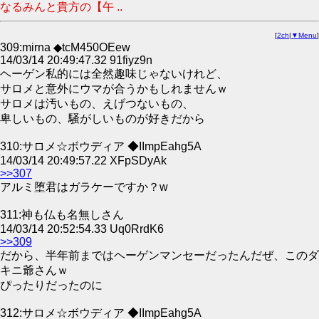
なるみんと貴方の【午 ..
[
2ch
|
▼Menu
]
309:mirna ◆tcM450OEew
14/03/14 20:49:47.32 91fiyz9n
ヘーゲン私的には全然趣味じゃないけれど、
サロメと意外にウマが合うかもしれませんｗ
サロメは汚いもの、えげつないもの、
卑しいもの、騒がしいものが好きだから
310:サロメ☆ボウディア ◆IImpEahg5A
14/03/14 20:49:57.22 XFpSDyAk
>>307
アルミ堕君はガラケーですか？w
311:神も仏も名無しさん
14/03/14 20:52:54.33 Uq0RrdK6
>>309
だから、半年前まではヘーゲンマンセーだったんだぜ、このダ
キニ爺さんｗ
ぴったりだったのに
312:サロメ☆ボウディア ◆IImpEahg5A