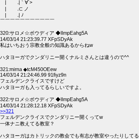
| .|｀∀´>
| .⊂ ノ
| .| ﾉ
￣￣￣￣￣￣￣￣￣￣￣
320:サロメ☆ボウディア ◆IImpEahg5A
14/03/14 21:23:39.77 XFpSDyAk
私はいちおう宗教全般の知識あるからねw
ハタヨーガでクンダリニー開くナルミさんとは違うので^^
321:mirna ◆tcM450OEew
14/03/14 21:24:46.99 91fiyz9n
フェルデンクライスですけど
ハタヨーガも入ってるらしいですよ。
322:サロメ☆ボウディア ◆IImpEahg5A
14/03/14 21:28:12.18 XFpSDyAk
>>321
フェルデンクライスでクンダリニー開くってw
一体ナニ教えてる教室？
ハタヨーガはカトリックの教会でも有志が教室やったりしてる