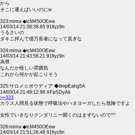
から
そこに通えばいいのにw
323:mirna ◆tcM450OEew
14/03/14 21:38:38.65 91fiyz9n
うるさいの
ダキニ拝んで億万長者になって貢ぎな
324:mirna ◆tcM450OEew
14/03/14 21:43:56.21 91fiyz9n
為替
なんだか怪しい雰囲気
これから何かが起こりそう
325:サロメ☆ボウディア ◆IImpEahg5A
14/03/14 21:49:12.98 XFpSDyAk
>>323
カラス人間見る状態で呼吸法やハタヨーガしたら危険ですよ
女性でいきなりクンダリニー開くのはまずないので^^
326:mirna ◆tcM450OEew
14/03/14 21:51:26.48 91fiyz9n