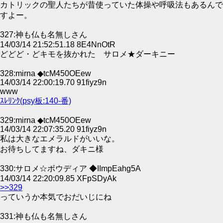
カトリックの聖人たちが昔使っていた体操や呼吸法もあるんで
すよー。
327:神も仏も名無しさん
14/03/14 21:52:51.18 8E4NnOtR
どどど・どキモを抜かれた サロメ★ダーキニー
328:mirna ◆tcM450OEew
14/03/14 22:00:19.70 91fiyz9n
www
ｽﾚﾘﾝｸ(psy板:140-番)
329:mirna ◆tcM450OEew
14/03/14 22:07:35.20 91fiyz9n
私は大きなエメラルドがいいな。
お待ちしてますね、ダキニ様
330:サロメ☆ボウディア ◆IImpEahg5A
14/03/14 22:20:09.85 XFpSDyAk
>>329
っていうか本気でおだいじにね
331:神も仏も名無しさん