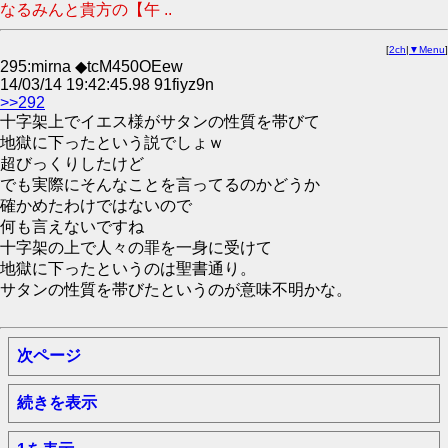
なるみんと貴方の【午 ..
[
2ch
|
▼Menu
]
295:mirna ◆tcM450OEew
14/03/14 19:42:45.98 91fiyz9n
>>292
十字架上でイエス様がサタンの性質を帯びて
地獄に下ったという説でしょｗ
超びっくりしたけど
でも実際にそんなことを言ってるのかどうか
確かめたわけではないので
何も言えないですね
十字架の上で人々の罪を一身に受けて
地獄に下ったというのは聖書通り。
サタンの性質を帯びたというのが意味不明かな。
次ページ
続きを表示