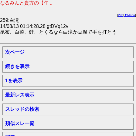
なるみんと貴方の【午 ..
[
2ch
|
▼Menu
]
259:白滝
14/03/13 01:14:28.28 gtDVq12v
昆布、白菜、鮭、とくるなら白滝か豆腐で手を打とう
次ページ
続きを表示
1を表示
最新レス表示
スレッドの検索
類似スレ一覧