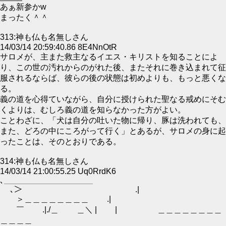
あぁ新参かw
まったく＾＾
313:神も仏も名無しさん
14/03/14 20:59:40.86 8E4NnOtR
サロメが、主また救主なるイエス・キリストを知ることによ
り、この世の汚れからのがれた後、またそれに巻き込まれて征
服されるならば、彼らの後の状態は初めよりも、もっと悪くな
る。
義の道を心得ていながら、自分に授けられた聖なる戒めにそむ
くよりは、むしろ義の道を知らなかった方がよい。
ことわざに、「犬は自分の吐いた物に帰り、豚は洗われても、
また、どろの中にころがって行く」とあるが、サロメの身に起
ったことは、そのとおりである。
314:神も仏も名無しさん
14/03/14 21:00:55.25 Uq0RrdK6
､＿＿＿＿＿＿＿＿＿＿＿
､＞ .|
＞＿＿＿＿＿＿＿＿ .|
￣ .|./＿ ＿＼ | | ＿＿＿＿＿＿＿＿
＿＿＿＿