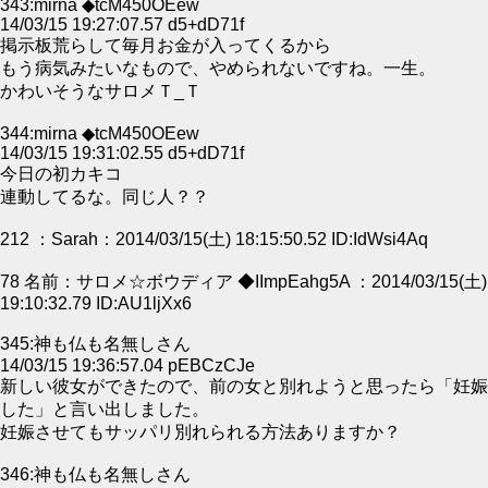
343:mirna ◆tcM450OEew
14/03/15 19:27:07.57 d5+dD71f
掲示板荒らして毎月お金が入ってくるから
もう病気みたいなもので、やめられないですね。一生。
かわいそうなサロメＴ_Ｔ
344:mirna ◆tcM450OEew
14/03/15 19:31:02.55 d5+dD71f
今日の初カキコ
連動してるな。同じ人？？
212 ：Sarah：2014/03/15(土) 18:15:50.52 ID:IdWsi4Aq
78 名前：サロメ☆ボウディア ◆IImpEahg5A ：2014/03/15(土)
19:10:32.79 ID:AU1ljXx6
345:神も仏も名無しさん
14/03/15 19:36:57.04 pEBCzCJe
新しい彼女ができたので、前の女と別れようと思ったら「妊娠
した」と言い出しました。
妊娠させてもサッパリ別れられる方法ありますか？
346:神も仏も名無しさん