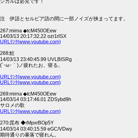
ジカルは必見です！
注 伊語とセルビア語の間に一部ノイズが挟まってます。
267:mirna ◆tcM450OEew
14/03/13 20:17:32.22 ozr1rlSX
URLﾘﾝｸ(www.youtube.com)
268:鮭
14/03/13 23:40:45.99 UVLBlSRg
(´･ω･｀)ノ疲れたお、寝る。
URLﾘﾝｸ(www.youtube.com)
URLﾘﾝｸ(www.youtube.com)
269:mirna ◆tcM450OEew
14/03/14 03:17:46.01 ZDSybd9h
サロメの歌
URLﾘﾝｸ(www.youtube.com)
270:昆布 ◆rMpxrBOp5Y
14/03/14 03:40:15.59 eGC/VDwy
期待通りの暴落で寝れん。