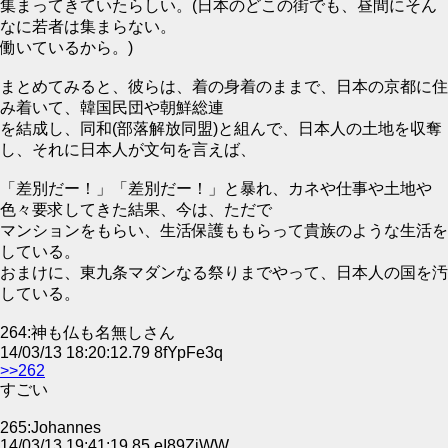
集まってきていたらしい。(日本のどこの街でも、昼間にそん
なに若者は集まらない。
働いているから。)
まとめてみると、彼らは、着の身着のままで、日本の京都に住
み着いて、韓国民団や朝鮮総連
を結成し、同和(部落解放同盟)と組んで、日本人の土地を収奪
し、それに日本人が文句を言えば、
「差別だー！」「差別だー！」と暴れ、カネや仕事や土地や
色々要求してきた結果、今は、ただで
マンションをもらい、生活保護ももらって貴族のような生活を
している。
おまけに、東九条マダンなる祭りまでやって、日本人の国を汚
している。
264:神も仏も名無しさん
14/03/13 18:20:12.79 8fYpFe3q
>>262
すごい
265:Johannes
14/03/13 19:41:19.85 eI89ZiWW