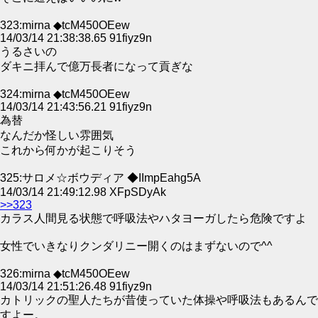
323:mirna ◆tcM450OEew
14/03/14 21:38:38.65 91fiyz9n
うるさいの
ダキニ拝んで億万長者になって貢ぎな
324:mirna ◆tcM450OEew
14/03/14 21:43:56.21 91fiyz9n
為替
なんだか怪しい雰囲気
これから何かが起こりそう
325:サロメ☆ボウディア ◆IImpEahg5A
14/03/14 21:49:12.98 XFpSDyAk
>>323
カラス人間見る状態で呼吸法やハタヨーガしたら危険ですよ
女性でいきなりクンダリニー開くのはまずないので^^
326:mirna ◆tcM450OEew
14/03/14 21:51:26.48 91fiyz9n
カトリックの聖人たちが昔使っていた体操や呼吸法もあるんで
すよー。