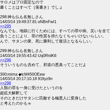
サロメはプロ固定なので
書くことはすべて［落書き］でしょ
298:神も仏も名無しさん
14/03/14 19:49:37.81 oNBnFwl1
>>295
なんでも、地獄に行くためには、すべての罪や病、災いを全て
負うことにより、罪の性質を持たなくちゃいけないらしい。
んで、サタンの業、死に勝利して復活となるらしい。
299:神も仏も名無しさん
14/03/14 19:55:43.42 Uq0RrdK6
>>296
そういうものも含めて、邪道の悪臭ってことだよ
300:mirna ◆tcM450OEew
14/03/14 20:17:10.18 91fiyz9n
>>298
人類の罪を一身に受けたというのを
超拡大解釈して
そのときだけサタンに匹敵する極悪人に変身した
と考えたのかもｗ