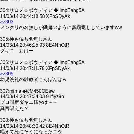
304:サロメ☆ボウディア ◆IImpEahg5A
14/03/14 20:44:18.58 XFpSDyAk
>>303
ノンクリの名無しが餓鬼のように鸚鵡返ししていますww
305:神も仏も名無しさん
14/03/14 20:46:25.93 8E4NnOtR
ダキニ おはー
306:サロメ☆ボウディア ◆IImpEahg5A
14/03/14 20:47:11.78 XFpSDyAk
>>305
幼児洗礼の離教者こんばんはｗ
307:mirna ◆tcM450OEew
14/03/14 20:47:34.03 91fiyz9n
プロ固定ダキニ様おは～～
真言唱えた？
308:神も仏も名無しさん
14/03/14 20:48:30.42 8E4NnOtR
唱えて死にそうになったニダ