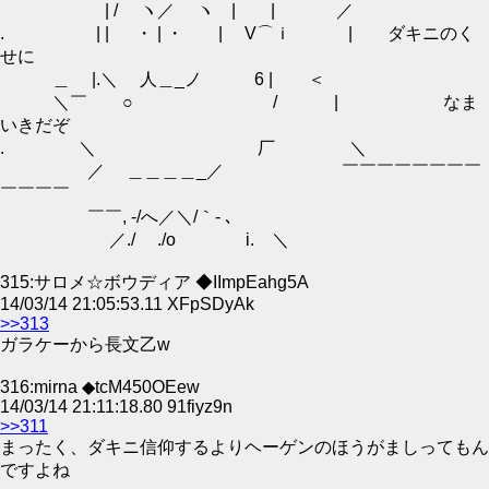
| / ヽ／ ヽ | | ／
. | | ・ | ・ | V⌒ｉ | ダキニのく
せに
＿ |.＼ 人＿_ノ 6 | ＜
＼￣ ○ / | なま
いきだぞ
. ＼ 厂 ＼
／ ＿＿＿＿_／ ￣￣￣￣￣￣￣￣
￣￣￣￣
￣￣, -/へ／＼/｀- ､
／./ ./o i. ＼
315:サロメ☆ボウディア ◆IImpEahg5A
14/03/14 21:05:53.11 XFpSDyAk
>>313
ガラケーから長文乙w
316:mirna ◆tcM450OEew
14/03/14 21:11:18.80 91fiyz9n
>>311
まったく、ダキニ信仰するよりヘーゲンのほうがましってもん
ですよね