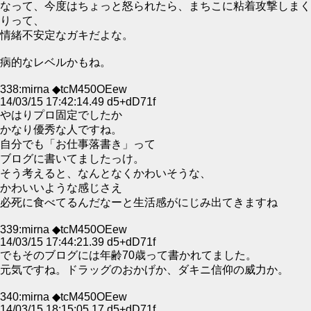
なって、今度はちょっと怒られたら、まちこに粘着攻撃しまく
りって、
情緒不安定なガキだよな。
病的なレベルかもね。
338:mirna ◆tcM450OEew
14/03/15 17:42:14.49 d5+dD71f
やはりプロ固定でしたか
かなり優秀な人ですね。
自分でも「お仕事落書き」って
ブログに書いてましたっけ。
そう考えると、なんとなくかわいそうな、
かわいいような感じさえ
必死に食べてるんだなーと生活感がにじみ出てきますね
339:mirna ◆tcM450OEew
14/03/15 17:44:21.39 d5+dD71f
でもそのブログには年齢70歳って書かれてました。
元気ですね。ドラッグのおかげか、ダキニ信仰の威力か。
340:mirna ◆tcM450OEew
14/03/15 18:15:05.17 d5+dD71f