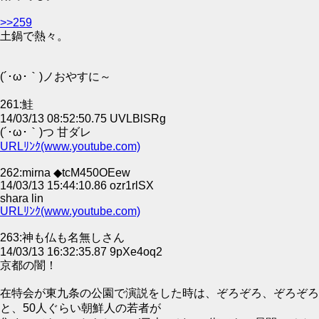
>>259
土鍋で熱々。
(´･ω･｀)ノおやすに～
261:鮭
14/03/13 08:52:50.75 UVLBlSRg
(´･ω･｀)つ 甘ダレ
URLﾘﾝｸ(www.youtube.com)
262:mirna ◆tcM450OEew
14/03/13 15:44:10.86 ozr1rlSX
shara lin
URLﾘﾝｸ(www.youtube.com)
263:神も仏も名無しさん
14/03/13 16:32:35.87 9pXe4oq2
京都の闇！
在特会が東九条の公園で演説をした時は、ぞろぞろ、ぞろぞろ
と、50人ぐらい朝鮮人の若者が