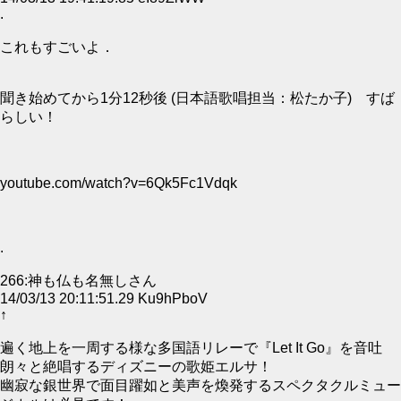
.
これもすごいよ．
聞き始めてから1分12秒後 (日本語歌唱担当：松たか子) すば
らしい！
youtube.com/watch?v=6Qk5Fc1Vdqk
.
266:神も仏も名無しさん
14/03/13 20:11:51.29 Ku9hPboV
↑
遍く地上を一周する様な多国語リレーで『Let It Go』を音吐
朗々と絶唱するディズニーの歌姫エルサ！
幽寂な銀世界で面目躍如と美声を煥発するスペクタクルミュー