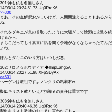
301:神も仏も名無しさん
14/03/14 20:24:31.73 Uq0RrdK6
>>300
まあ、その点解釈おかしいけど、人間間違えることもあるから
ね。
それをダキニが鬼の首取ったように大騒ぎして陰湿に攻撃を続
けるから、
まちこだってもう素直に話を聞く余地がなくなちゃったてんだ
よね。
ほんとダキニのやり方はいつも劣悪。
302:サロメ☆ボウディア ◆IImpEahg5A
14/03/14 20:27:51.98 XFpSDyAk
>>301
ヘーゲンは教祖ですよノンクリの粘着君w
擬似キリスト教といえど指導者の責任は重大です
303:神も仏も名無しさん
14/03/14 20:40:46.36 Uq0RrdK6
擬似キリスト教徒のおまえに言われてもｗ