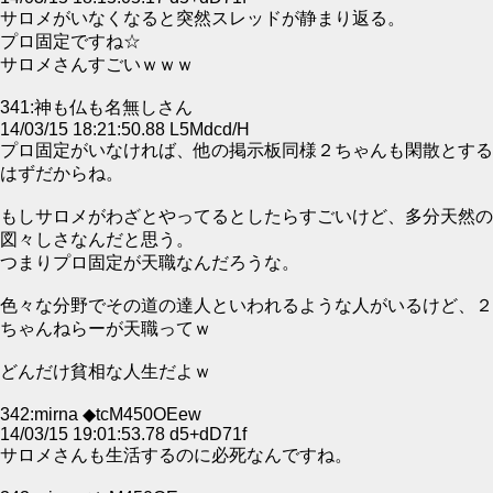
サロメがいなくなると突然スレッドが静まり返る。
プロ固定ですね☆
サロメさんすごいｗｗｗ
341:神も仏も名無しさん
14/03/15 18:21:50.88 L5Mdcd/H
プロ固定がいなければ、他の掲示板同様２ちゃんも閑散とする
はずだからね。
もしサロメがわざとやってるとしたらすごいけど、多分天然の
図々しさなんだと思う。
つまりプロ固定が天職なんだろうな。
色々な分野でその道の達人といわれるような人がいるけど、２
ちゃんねらーが天職ってｗ
どんだけ貧相な人生だよｗ
342:mirna ◆tcM450OEew
14/03/15 19:01:53.78 d5+dD71f
サロメさんも生活するのに必死なんですね。