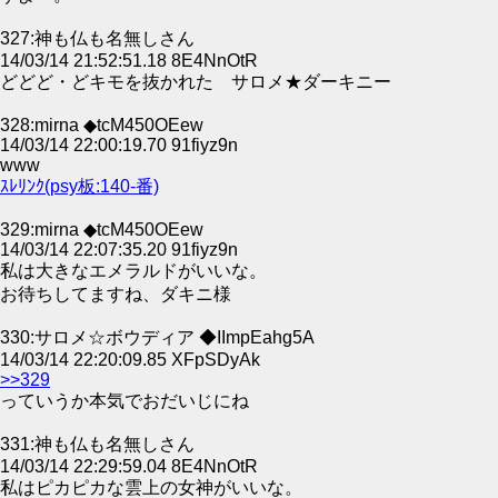
327:神も仏も名無しさん
14/03/14 21:52:51.18 8E4NnOtR
どどど・どキモを抜かれた サロメ★ダーキニー
328:mirna ◆tcM450OEew
14/03/14 22:00:19.70 91fiyz9n
www
ｽﾚﾘﾝｸ(psy板:140-番)
329:mirna ◆tcM450OEew
14/03/14 22:07:35.20 91fiyz9n
私は大きなエメラルドがいいな。
お待ちしてますね、ダキニ様
330:サロメ☆ボウディア ◆IImpEahg5A
14/03/14 22:20:09.85 XFpSDyAk
>>329
っていうか本気でおだいじにね
331:神も仏も名無しさん
14/03/14 22:29:59.04 8E4NnOtR
私はピカピカな雲上の女神がいいな。