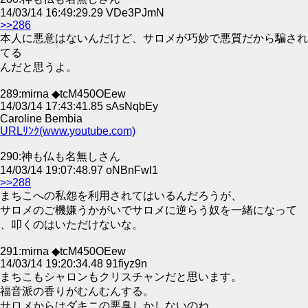
14/03/14 16:49:29.29 VDe3PJmN
>>286
本人に悪意はないんだけど、サロメが巧妙で悪質だから騙され
てる
んだと思うよ。
289:mirna ◆tcM450OEew
14/03/14 17:43:41.85 sAsNqbEy
Caroline Bembia
URLﾘﾝｸ(www.youtube.com)
290:神も仏も名無しさん
14/03/14 19:07:48.97 oNBnFwl1
>>288
まちこへの私怨を利用されてはいるんだろうが、
サロメのご機嫌うかがいでサロメに逆らう奴を一緒になって
、叩くのはいただけないな。
291:mirna ◆tcM450OEew
14/03/14 19:20:34.48 91fiyz9n
まちこもシャロンもクリスチャンだと思います。
福音派の香りがむんむんする。
サロメからはダキニの悪臭しかしないのね。