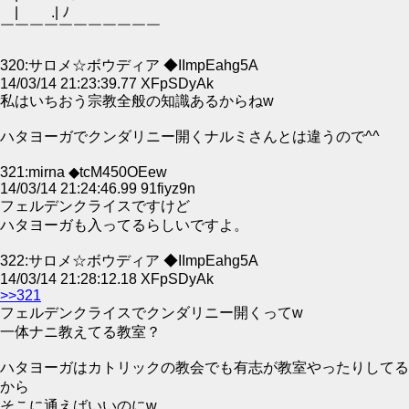
| .| ﾉ
￣￣￣￣￣￣￣￣￣￣￣
320:サロメ☆ボウディア ◆IImpEahg5A
14/03/14 21:23:39.77 XFpSDyAk
私はいちおう宗教全般の知識あるからねw
ハタヨーガでクンダリニー開くナルミさんとは違うので^^
321:mirna ◆tcM450OEew
14/03/14 21:24:46.99 91fiyz9n
フェルデンクライスですけど
ハタヨーガも入ってるらしいですよ。
322:サロメ☆ボウディア ◆IImpEahg5A
14/03/14 21:28:12.18 XFpSDyAk
>>321
フェルデンクライスでクンダリニー開くってw
一体ナニ教えてる教室？
ハタヨーガはカトリックの教会でも有志が教室やったりしてる
から
そこに通えばいいのにw