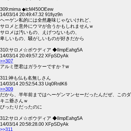
309:mirna ◆tcM450OEew
14/03/14 20:49:47.32 91fiyz9n
ヘーゲン私的には全然趣味じゃないけれど、
サロメと意外にウマが合うかもしれませんｗ
サロメは汚いもの、えげつないもの、
卑しいもの、騒がしいものが好きだから
310:サロメ☆ボウディア ◆IImpEahg5A
14/03/14 20:49:57.22 XFpSDyAk
>>307
アルミ堕君はガラケーですか？w
311:神も仏も名無しさん
14/03/14 20:52:54.33 Uq0RrdK6
>>309
だから、半年前まではヘーゲンマンセーだったんだぜ、このダ
キニ爺さんｗ
ぴったりだったのに
312:サロメ☆ボウディア ◆IImpEahg5A
14/03/14 20:58:28.00 XFpSDyAk
>>311