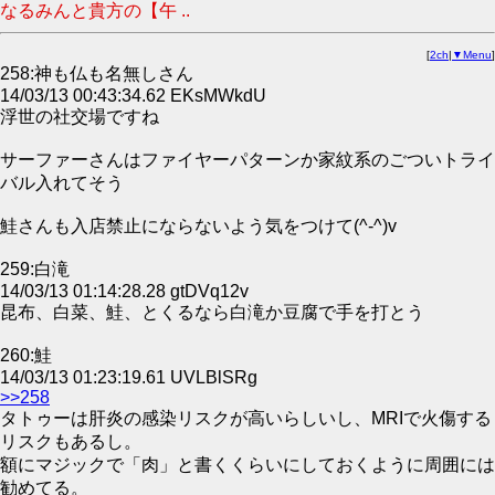
なるみんと貴方の【午 ..
[
2ch
|
▼Menu
]
258:神も仏も名無しさん
14/03/13 00:43:34.62 EKsMWkdU
浮世の社交場ですね
サーファーさんはファイヤーパターンか家紋系のごついトライ
バル入れてそう
鮭さんも入店禁止にならないよう気をつけて(^-^)v
259:白滝
14/03/13 01:14:28.28 gtDVq12v
昆布、白菜、鮭、とくるなら白滝か豆腐で手を打とう
260:鮭
14/03/13 01:23:19.61 UVLBlSRg
>>258
タトゥーは肝炎の感染リスクが高いらしいし、MRIで火傷する
リスクもあるし。
額にマジックで「肉」と書くくらいにしておくように周囲には
勧めてる。