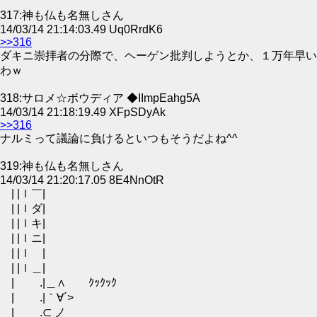
317:神も仏も名無しさん
14/03/14 21:14:03.49 Uq0RrdK6
>>316
ダキニ崇拝者の分際で、ヘーゲン批判しようとか、１万年早い
わｗ
318:サロメ☆ボウディア ◆IImpEahg5A
14/03/14 21:18:19.49 XFpSDyAk
>>316
ナルミって議論に負けるといつもそうだよね^^
319:神も仏も名無しさん
14/03/14 21:20:17.05 8E4NnOtR
| |ｌ￣|
| |ｌダ|
| |ｌキ|
| |ｌニ|
| |ｌ |
| |ｌ＿|
| .|＿∧ ｸｯｸｯｸ
| .|｀∀´>
| .⊂ ノ