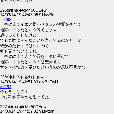
まったくその通り
295:mirna ◆tcM450OEew
14/03/14 19:42:45.98 91fiyz9n
>>292
十字架上でイエス様がサタンの性質を帯びて
地獄に下ったという説でしょｗ
超びっくりしたけど
でも実際にそんなことを言ってるのかどうか
確かめたわけではないので
何も言えないですね
十字架の上で人々の罪を一身に受けて
地獄に下ったというのは聖書通り。
サタンの性質を帯びたというのが意味不明かな。
296:神も仏も名無しさん
14/03/14 19:42:51.33 oNBnFwl1
>>294
今もそうなの？
今は科学崇拝かと思ってた。
297:mirna ◆tcM450OEew
14/03/14 19:44:59.32 91fiyz9n