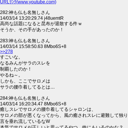
URLﾘﾝｸ(www.youtube.com)
282:神も仏も名無しさん
14/03/14 13:20:29.74 j48uemtR
高尚な話題になると昆布が退散する件ｗ
そうか、その手があったのか！
283:神も仏も名無しさん
14/03/14 15:58:50.63 8Mbo6S+8
>>278
すごいな。
なるみんがサラのスレを
制覇したのか！
やるね～。
しかも、ここでサロメは
サラの腰巾着してるとは…
284:神も仏も名無しさん
14/03/14 16:20:34.47 8Mbo6S+8
癒しスレでサロメの腰巾着してるシャロンは、
サロメの部が悪くなってから、風の癒されスレに避難して独り
言を垂れ流しているなW
本気でサロメが正しいと思ってるやつ、他にもいるのかな？