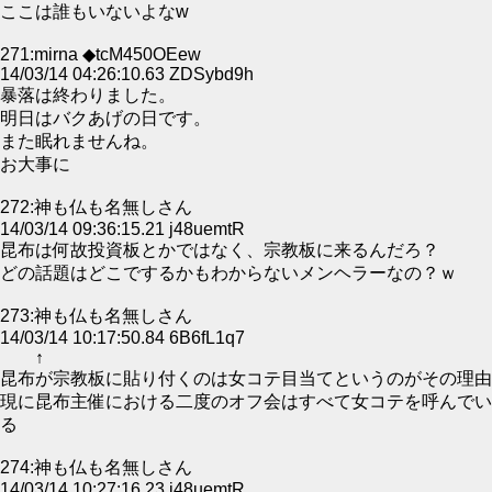
ここは誰もいないよなw
271:mirna ◆tcM450OEew
14/03/14 04:26:10.63 ZDSybd9h
暴落は終わりました。
明日はバクあげの日です。
また眠れませんね。
お大事に
272:神も仏も名無しさん
14/03/14 09:36:15.21 j48uemtR
昆布は何故投資板とかではなく、宗教板に来るんだろ？
どの話題はどこでするかもわからないメンヘラーなの？ｗ
273:神も仏も名無しさん
14/03/14 10:17:50.84 6B6fL1q7
↑
昆布が宗教板に貼り付くのは女コテ目当てというのがその理由
現に昆布主催における二度のオフ会はすべて女コテを呼んでい
る
274:神も仏も名無しさん
14/03/14 10:27:16.23 j48uemtR