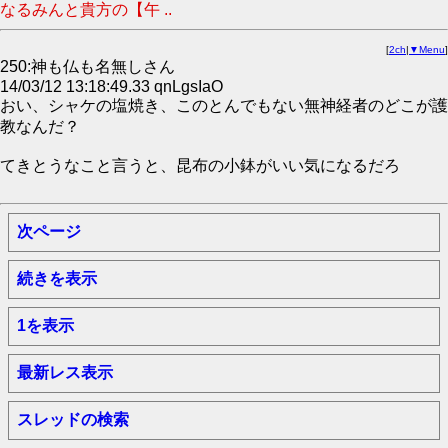
なるみんと貴方の【午 ..
[
2ch
|
▼Menu
]
250:神も仏も名無しさん
14/03/12 13:18:49.33 qnLgsIaO
おい、シャケの塩焼き、このとんでもない無神経者のどこが護
教なんだ？
てきとうなこと言うと、昆布の小鉢がいい気になるだろ
次ページ
続きを表示
1を表示
最新レス表示
スレッドの検索