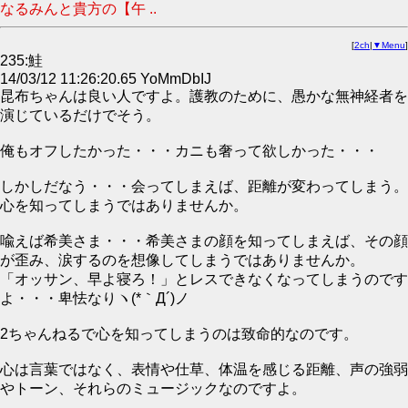
なるみんと貴方の【午 ..
[
2ch
|
▼Menu
]
235:鮭
14/03/12 11:26:20.65 YoMmDbIJ
昆布ちゃんは良い人ですよ。護教のために、愚かな無神経者を
演じているだけでそう。
俺もオフしたかった・・・カニも奢って欲しかった・・・
しかしだなう・・・会ってしまえば、距離が変わってしまう。
心を知ってしまうではありませんか。
喩えば希美さま・・・希美さまの顔を知ってしまえば、その顔
が歪み、涙するのを想像してしまうではありませんか。
「オッサン、早よ寝ろ！」とレスできなくなってしまうのです
よ・・・卑怯なりヽ(*｀Д´)ノ
2ちゃんねるで心を知ってしまうのは致命的なのです。
心は言葉ではなく、表情や仕草、体温を感じる距離、声の強弱
やトーン、それらのミュージックなのですよ。