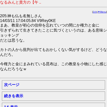
なるみんと貴方の【午 ..
[
2ch
|
▼Menu
]
205:神も仏も名無しさん
14/03/11 17:04:05.84 V9Rey0KE
まあ、教皇が初心の信仰を忘れていつの間にか権力と金に
引きずられて生きてきたことに気づくというのは、ある意味シ
ョッキング
だとは思うな。
カトの人から批判が出てもおかしくない気がするけど、どうな
んだろ。
今権力と金にまみれている昆布は、この教皇を小物にした感じ
なんだろうなｗ
次ページ
続きを表示