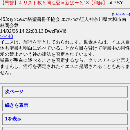
【恩讐】キリスト教と同性愛＝新ぱーと18【和解】
at PSY
[
2ch
|
▼Menu
]
453:ものみの塔聖書冊子協会 エホバの証人神奈川県大和市南
林間会衆
14/02/06 14:22:03.13 DwzFaVi6
>>440
イエスは、淫行を非としておられます。世素さんは、イエス自
体も聖書も明白に述べていることから目を背けて聖書中の同性
愛の禁止という神の律法を否定されています。
聖書が明白に述べることを否定するなら、クリスチャンと言え
ませんし、淫行を否定されたイエスに是認されることもありま
せん。
次ページ
続きを表示
1を表示