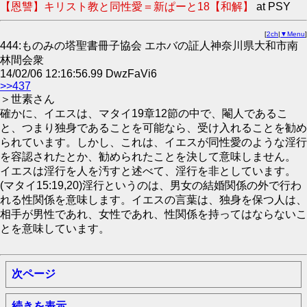
【恩讐】キリスト教と同性愛＝新ぱーと18【和解】
at PSY
[
2ch
|
▼Menu
]
444:ものみの塔聖書冊子協会 エホバの証人神奈川県大和市南
林間会衆
14/02/06 12:16:56.99 DwzFaVi6
>>437
＞世素さん
確かに、イエスは、マタイ19章12節の中で、閹人であるこ
と、つまり独身であることを可能なら、受け入れることを勧め
られています。しかし、これは、イエスが同性愛のような淫行
を容認されたとか、勧められたことを決して意味しません。
イエスは淫行を人を汚すと述べて、淫行を非としています。
(マタイ15:19,20)淫行というのは、男女の結婚関係の外で行わ
れる性関係を意味します。イエスの言葉は、独身を保つ人は、
相手が男性であれ、女性であれ、性関係を持ってはならないこ
とを意味しています。
次ページ
続きを表示