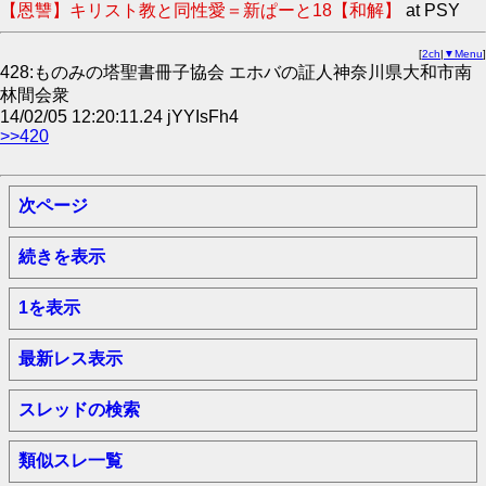
【恩讐】キリスト教と同性愛＝新ぱーと18【和解】
at PSY
[
2ch
|
▼Menu
]
428:ものみの塔聖書冊子協会 エホバの証人神奈川県大和市南
林間会衆
14/02/05 12:20:11.24 jYYIsFh4
>>420
次ページ
続きを表示
1を表示
最新レス表示
スレッドの検索
類似スレ一覧