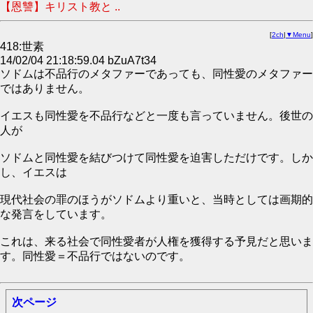
【恩讐】キリスト教と ..
[
2ch
|
▼Menu
]
418:世素
14/02/04 21:18:59.04 bZuA7t34
ソドムは不品行のメタファーであっても、同性愛のメタファー
ではありません。
イエスも同性愛を不品行などと一度も言っていません。後世の
人が
ソドムと同性愛を結びつけて同性愛を迫害しただけです。しか
し、イエスは
現代社会の罪のほうがソドムより重いと、当時としては画期的
な発言をしています。
これは、来る社会で同性愛者が人権を獲得する予見だと思いま
す。同性愛＝不品行ではないのです。
次ページ