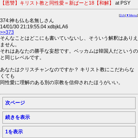
【恩讐】キリスト教と同性愛＝新ぱーと18【和解】
at PSY
[
2ch
|
▼Menu
]
374:神も仏も名無しさん
14/01/30 21:19:55.04 xdbjkLA6
>>373
そんなことはどこにも書いていないし、そういう解釈はありえ
ません。
それはあなたの勝手な妄想です。ベッカムは韓国人だというの
と同じレベルです。
あなたはクリスチャンなのですか？ キリスト教にこだわらな
くても
同性愛に理解のある別の宗教を信仰されたほうがいい。
次ページ
続きを表示
1を表示