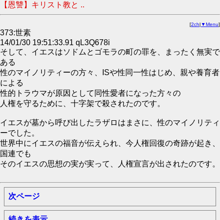
【恩讐】キリスト教と ..
[
2ch
|
▼Menu
]
373:世素
14/01/30 19:51:33.91 qL3Q678i
そして、イエスはソドムとゴモラの町の罪を、まったく無実で
ある
性のマイノリティーの方々、ISや性同一性はじめ、親や養育者
による
性的トラウマが原因として同性愛者になった方々の
人権を守るために、十字架で殺されたのです。
イエスが墓から呼び出したラザロはまさに、性のマイノリティ
ーでした。
世界中にイエスの福音が伝えられ、今人権回復の奇跡が起き、
国連でも
そのイエスの思想の実が実って、人権宣言が出されたのです。
次ページ
続きを表示