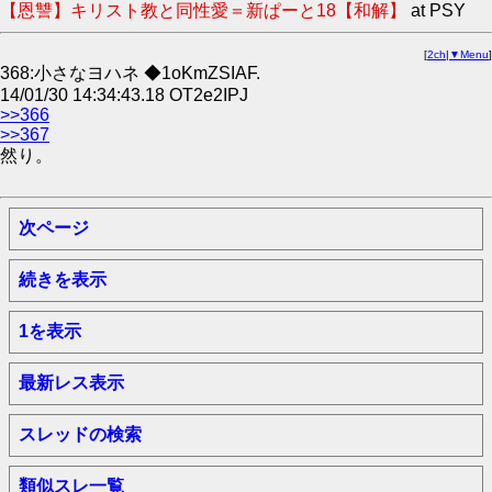
【恩讐】キリスト教と同性愛＝新ぱーと18【和解】
at PSY
[
2ch
|
▼Menu
]
368:小さなヨハネ ◆1oKmZSIAF.
14/01/30 14:34:43.18 OT2e2IPJ
>>366
>>367
然り。
次ページ
続きを表示
1を表示
最新レス表示
スレッドの検索
類似スレ一覧