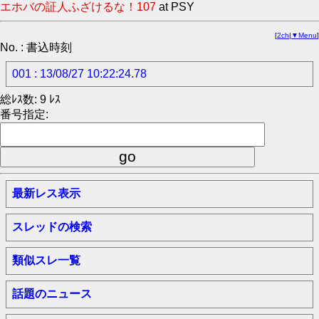
エホバの証人ふざけるな！107
at PSY
[
2ch
|
▼Menu
]
No. : 書込時刻
001 : 13/08/27 10:22:24.78
総ﾚｽ数: 9 ﾚｽ
番号指定:
最新レス表示
スレッドの検索
類似スレ一覧
話題のニュース