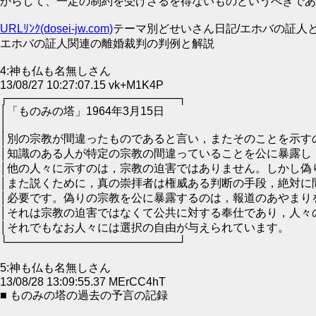
からして、一定の制約を受けざるを得ないものというべきであ
URLﾘﾝｸ(dosei-jw.com)
テーマ別どせいさん日記/エホバの証人
エホバの証人関連の離婚裁判の判例と解説
4:神も仏も名無しさん
13/08/27 10:27:07.15 vk+M1K4P
┌──────────────────────┐
│「ものみの塔」1
│
│別の宗教が間違ったものであると言い，またそのことを示す
│知識のある人が特定の宗教の間違っていることを公に暴
│他の人々に示すのは，宗教の迫害ではありません。しかし偽
│また説くために，真の崇拝者は権威ある判断の手段，絶対
│必要です。偽りの宗教を公に暴露するのは，報道のあやまりを
│それは宗教の迫害ではなくて公共に対する奉仕であり，人々の永遠
│それでもなお人々には選択の
└──────────────────────┘
5:神も仏も名無しさん
13/08/28 13:09:55.37 MErCC4hT
■ ものみの塔の過去の予言の記録