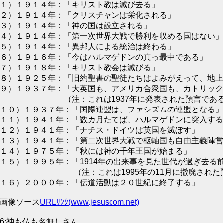
１）１９１４年：「キリスト教は滅び去る」
２）１９１４年：「クリスチャンは栄化される」
３）１９１４年：「神の国は設立される」
４）１９１４年：「第一次世界大戦で勝利を収める国はない」
５）１９１４年：「異邦人による統治は終わる」
６）１９１６年：「今はハルマゲドンの真っ最中である」
７）１９１８年：「キリスト教会は滅びる」
８）１９２５年：「旧約聖書の聖徒たちはよみがえって、地上
９）１９３７年：「大英国も、アメリカ合衆国も、カトリック
（注：これは1937年に発表された預言である
１０）１９３７年：「国際連盟は、ファシズムの連盟となる」 
１１）１９４１年：「数カ月たてば、ハルマゲドンに突入する
１２）１９４１年：「ナチス・ドイツは英国を滅ぼす」
１３）１９４１年：「第二次世界大戦で枢軸国も自由主義陣営
１４）１９７５年：「秋には神の千年王国が始まる」
１５）１９９５年：「1914年の出来事を見た世代が過ぎ去る
（注：これは1995年の11月に撤廃された預
１６）２０００年：「伝道活動は２０世紀に終了する」
画像ソース
URLﾘﾝｸ(www.jesuscom.net)
6:神も仏も名無しさん