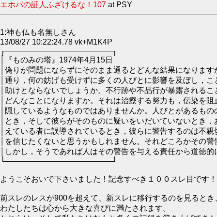
エホバの証人ふざけるな！107
at PSY
1:神も仏も名無しさん
13/08/27 10:22:24.78 vk+M1K4P
┌────────────────────┐
│『ものみの塔』19
│偽りが問題にならずにそのまま通るとどんな結果になり
│通り，何の妨げも受けずに多くの人びとに影響を及ぼし
│助けとならないでしょうか。不行跡や不品行が暴露され
│どんなことになりますか。それは治療する努力も，伝染
│隠しているようなものではありませんか。人びとがある
│とき，そして彼らがそのものに疑いをいだいていないと
│えている者に誤導されているとき，彼らに警告するのは
│を信じたくないと思うかもしれません。それどころかそ
│しかし，そうであれば人はその警告を与える責任か
└────────────────────┘
ようこそおいで下さいました！記念すべき１００スレ目です！
前スレのレスが900を超えて、新スレに移行するのを見るとき
わたしたちは心から大きな喜びに満たされます。