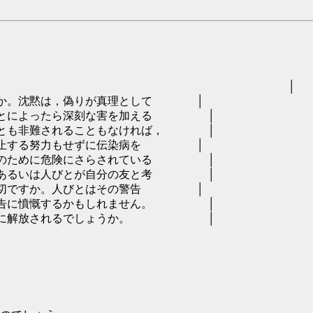
74年4月15日 │
ますか。沈黙は，偽りが真理として │
，ことによったら深刻な害を加える │
ることも非難されることもなければ， │
を阻止する努力もせずに伝染病を │
もののために危険にさらされている │
き，あるいは人びとが自分の友と考 │
不親切ですか。人びとはその警告 │
の警告に憤慨するかもしれません。 │
ら道徳的に解放されるでしょうか。 │
、