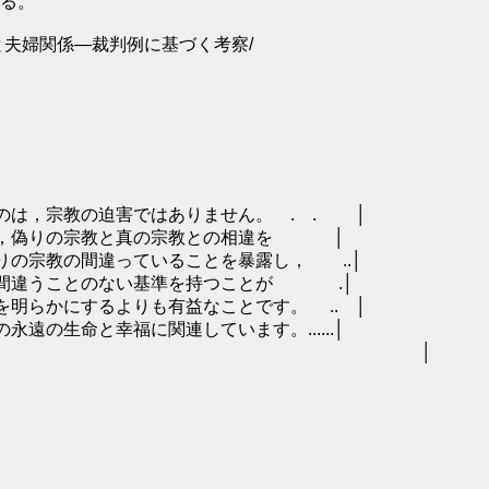
る。
と夫婦関係―裁判例に基づく考察/
964年3月15日 
 
のは，宗教の迫害ではありません。 . . │
露し，偽りの宗教と真の宗教との相違を │
りの宗教の間違っていることを暴露し， ..│
に間違うことのない基準を持つことが .│
明らかにするよりも有益なことです。 .. │
の生命と幸福に関連しています。......│
自由が与えられています。 │