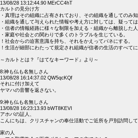
13/08/28 13:12:44.90 MErCC4hT
カルトの見分け方
・真理はその組織に占有されており、その組織を通してのみ知
・組織を通して与えられた情報や考え方に対しては、疑っては
・信者の情報経路に様々な制限を加える・組織から離脱した人
・家庭や社会との関わりで多くのトラブルを生じている。
！社会からの迫害意識を持ち、それをかえってバネにする。
！生活が細部にわたって規定され組織が信者の生活のすべてに
～カルトとは？『はてなキーワード』より～
8:神も仏も名無しさん
13/08/28 16:14:37.02 QW5qcKQf
それに付け加えて
ヤマハの音響を返さない。
9:神も仏も名無しさん
13/08/28 16:23:13.93 bWT8KEVl
アホバの証人、
こんにちは、クリスチャンの奉仕活動でご近所を戸別訪問して
家の人