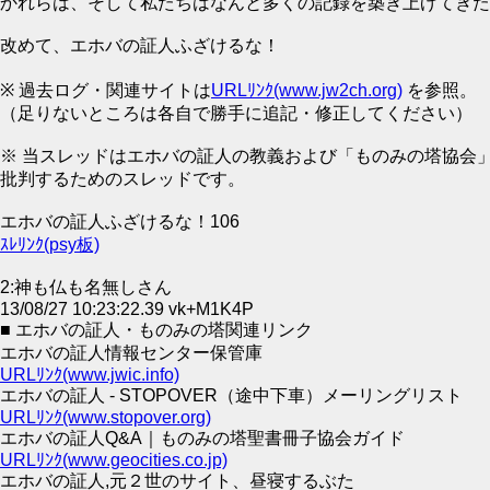
かれらは、そして私たちはなんと多くの記録を築き上げてきた
改めて、エホバの証人ふざけるな！
※ 過去ログ・関連サイトは
URLﾘﾝｸ(www.jw2ch.org)
を参照。
（足りないところは各自で勝手に追記・修正してください）
※ 当スレッドはエホバの証人の教義および「ものみの塔協会
批判するためのスレッドです。
エホバの証人ふざけるな！106
ｽﾚﾘﾝｸ(psy板)
2:神も仏も名無しさん
13/08/27 10:23:22.39 vk+M1K4P
■ エホバの証人・ものみの塔関連リンク
エホバの証人情報センター保管庫
URLﾘﾝｸ(www.jwic.info)
エホバの証人 - STOPOVER（途中下車）メーリングリスト
URLﾘﾝｸ(www.stopover.org)
エホバの証人Q&A｜ものみの塔聖書冊子協会ガイド
URLﾘﾝｸ(www.geocities.co.jp)
エホバの証人,元２世のサイト、昼寝するぶた