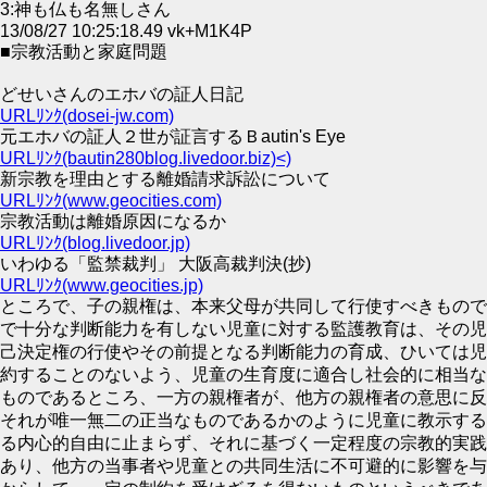
3:神も仏も名無しさん
13/08/27 10:25:18.49 vk+M1K4P
■宗教活動と家庭問題
どせいさんのエホバの証人日記
URLﾘﾝｸ(dosei-jw.com)
元エホバの証人２世が証言するＢautin's Eye
URLﾘﾝｸ(bautin280blog.livedoor.biz)<)
新宗教を理由とする離婚請求訴訟について
URLﾘﾝｸ(www.geocities.com)
宗教活動は離婚原因になるか
URLﾘﾝｸ(blog.livedoor.jp)
いわゆる「監禁裁判」 大阪高裁判決(抄)
URLﾘﾝｸ(www.geocities.jp)
ところで、子の親権は、本来父母が共同して行使すべきもので
で十分な判断能力を有しない児童に対する監護教育は、その児
己決定権の行使やその前提となる判断能力の育成、ひいては児
約することのないよう、児童の生育度に適合し社会的に相当な
ものであるところ、一方の親権者が、他方の親権者の意思に反
それが唯一無二の正当なものであるかのように児童に教示する
る内心的自由に止まらず、それに基づく一定程度の宗教的実践
あり、他方の当事者や児童との共同生活に不可避的に影響を与