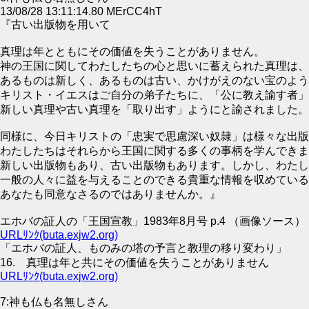
13/08/28 13:11:14.80 MErCC4hT
『古い出版物を用いて
真理は年とともにその価値を失うことがありません。
神の王国に関してわたしたちの心と思いに蓄えられた真理は、
あるものは新しく、あるものは古い、かけがえのない宝のよう
キリスト・イエスはご自分の弟子たちに、「公に教え諭す者」
新しい真理や古い真理を「取り出す」ようにと諭されました。（マ
同様に、今日キリストの「忠実で思慮深い奴隷」は様々な出版
わたしたちはそれらから王国に関する多くの事柄を学んできま
新しい出版物もあり、古い出版物もあります。しかし、わたし
一般の人々に益を与えることのできる貴重な情報を収めている
あなたも同意なさるのではありませんか。』
エホバの証人の「王国宣教」1983年8月号 p.4 （画像ソース）
URLﾘﾝｸ(buta.exjw2.org)
「エホバの証人、ものみの塔の予言と教理の移り変わり」
16. 真理は年と共にその価値を失うことがありません
URLﾘﾝｸ(buta.exjw2.org)
7:神も仏も名無しさん