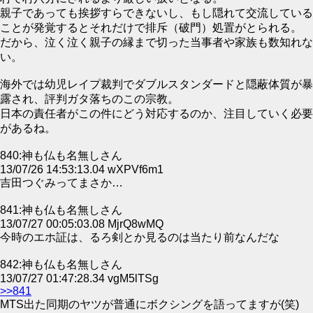
親子であっても挨拶すらできないし、もし隠れて交流している
ことが発覚するとそれだけで排斥（破門）処置がとられる。
だから、泣く泣く親子の縁まで切った当事者や家族も数知れな
い。
海外では幼児レイプ裁判でダブルスタンダードと隠蔽体質が暴
露され、評判ガタ落ちのこの宗教。
日本の責任者がこの件にどう対応するのか、注目していく必要
があるね。
840:神も仏も名無しさん
13/07/26 14:53:13.04 wXPVf6m1
吉田つぐみってまさか…
841:神も仏も名無しさん
13/07/27 00:05:03.08 MjrQ8wMQ
今時のエホ証は、るろ剣とか見るのは当たり前なんだな
842:神も仏も名無しさん
13/07/27 01:47:28.34 vgM5lTSg
>>841
MTS出た同期のヤツが普通にボクシングを語ってますが(笑)