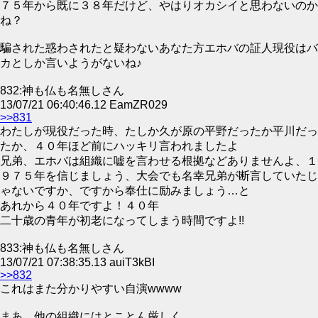
７５年から既に３８年だけど、やはりオカシイと思わないのか
ね？
騙された惑わされたと疑わないあなた方エホバの証人現役はバ
カとしか言いようがないね♪
832:神も仏も名無しさん
13/07/21 06:40:46.12 EamZR029
>>831
わたしが現役だった時、たしか久が原の平野だったか平川だっ
たか、４０年ほど前にハッキリ言われましたよ
兄弟、エホバは組織に嘘を言わせる根拠などありませんよ、１
９７５年を信じましょう、大会でも名幸兄弟が断言していたじ
ゃないですか、ですから奉仕に励みましょう…と
あれから４０年ですよ！４０年
二十歳の青年が初老になってしまう時間ですよ!!
833:神も仏も名無しさん
13/07/21 07:38:35.13 auiT3kBI
>>832
これはまた分かりやすい自演wwww
まあ、他の組織にはとことん厳しく、