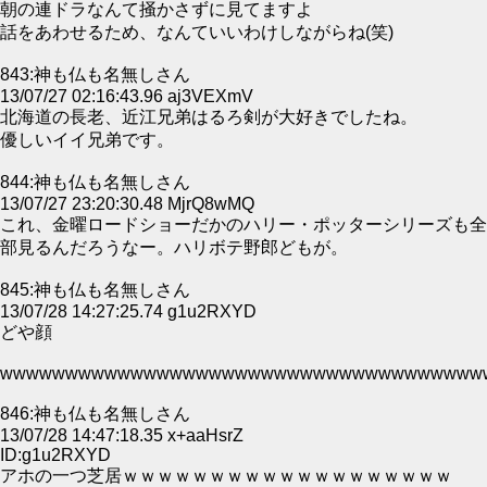
朝の連ドラなんて掻かさずに見てますよ
話をあわせるため、なんていいわけしながらね(笑)
843:神も仏も名無しさん
13/07/27 02:16:43.96 aj3VEXmV
北海道の長老、近江兄弟はるろ剣が大好きでしたね。
優しいイイ兄弟です。
844:神も仏も名無しさん
13/07/27 23:20:30.48 MjrQ8wMQ
これ、金曜ロードショーだかのハリー・ポッターシリーズも全
部見るんだろうなー。ハリボテ野郎どもが。
845:神も仏も名無しさん
13/07/28 14:27:25.74 g1u2RXYD
どや顔
wwwwwwwwwwwwwwwwwwwwwwwwwwwwwwwwwwwww
846:神も仏も名無しさん
13/07/28 14:47:18.35 x+aaHsrZ
ID:g1u2RXYD
アホの一つ芝居ｗｗｗｗｗｗｗｗｗｗｗｗｗｗｗｗｗｗｗ