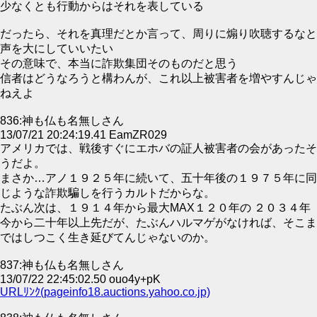
少なくとも行動からはそれを表している
だったら、それを真理だとか言って、周りに煽り吹聴するなと
声を大にしていいたい
その意味で、本当に詐欺集団そのものだと思う
信者はどうなろうと構わんが、これ以上被害者を増やすんじゃ
ねえよ
836:神も仏も名無しさん
13/07/21 20:24:19.41 EamZR029
アメリカでは、戦後すぐにエホバの証人被害者の会があったそ
うだよ。
まさか…アノ１９２５年に続いて、五十年後の１９７５年に同
じような詐欺騙しを行うカルトだからな。
たぶん次は、１９１４年から最大MAX１２０年の ２０３４年
今から二十年以上先だが、たぶんハルマゲがなければ、そこま
ではしつこく生き延びてんじゃないのか。
837:神も仏も名無しさん
13/07/22 22:45:02.50 ouo4y+pK
URLﾘﾝｸ(pageinfo18.auctions.yahoo.co.jp)