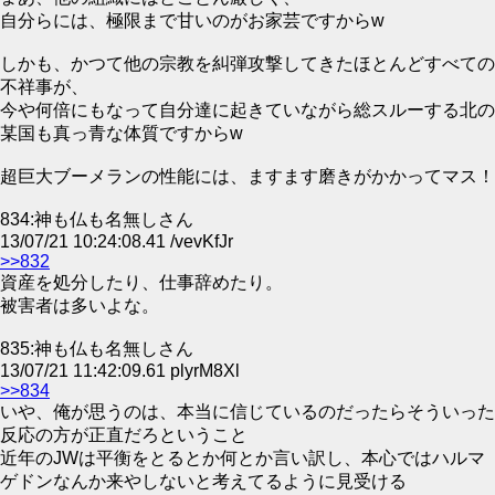
自分らには、極限まで甘いのがお家芸ですからw
しかも、かつて他の宗教を糾弾攻撃してきたほとんどすべての
不祥事が、
今や何倍にもなって自分達に起きていながら総スルーする北の
某国も真っ青な体質ですからw
超巨大ブーメランの性能には、ますます磨きがかかってマス！
834:神も仏も名無しさん
13/07/21 10:24:08.41 /vevKfJr
>>832
資産を処分したり、仕事辞めたり。
被害者は多いよな。
835:神も仏も名無しさん
13/07/21 11:42:09.61 plyrM8Xl
>>834
いや、俺が思うのは、本当に信じているのだったらそういった
反応の方が正直だろということ
近年のJWは平衡をとるとか何とか言い訳し、本心ではハルマ
ゲドンなんか来やしないと考えてるように見受ける