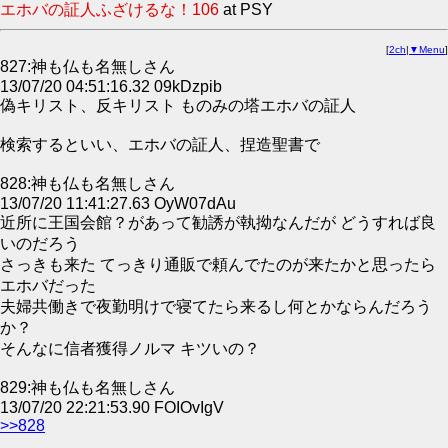
エホバの証人ふざけるな！106
at PSY
[
2ch
|
▼Menu
]
827:神も仏も名無しさん
13/07/20 04:51:16.32 09kDzpib
偽キリスト、反キリスト ものみの塔エホバの証人
検索するといい、エホバの証人、捏造聖書で
828:神も仏も名無しさん
13/07/20 11:41:27.63 OyW07dAu
近所に王国会館？があって勧誘が執拗なんだが どうすれば良
いのだろう
さっきも来た てっきり通販で頼んでたのが来たかと思ったら
エホバだった
夫婦共働きで夜勤明けで寝てたら来るし何とかならんだろう
か？
そんなに信者獲得ノルマ キツいの？
829:神も仏も名無しさん
13/07/20 22:21:53.90 FOIOvIgV
>>828