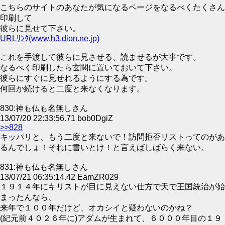
こちらのサイトのあなたが気になるページをなるべくたくさん
印刷して
彼らに見せて下さい。
URLﾘﾝｸ(www.h3.dion.ne.jp)
これを手渡して彼らに見させる、読ませるが大事です。
なるべく印刷したら玄関に置いておいて下さい。
彼らにすぐに見せれるようにする為です。
何回か続けると二度と来なくなります。
830:神も仏も名無しさん
13/07/20 22:33:56.71 bob0DgiZ
>>828
キッパリと、もう二度と来ないで！訪問拒否リストってのがあ
るんでしょ！それに書いとけ！と言えばしばらく来ない。
831:神も仏も名無しさん
13/07/21 06:35:14.42 EamZR029
１９１４年にキリストが目に見えない仕方で天で王国統治が始
まったんなら、
来年で１００年だけど、オカシイと疑わないのかね？
(紀元前４０２６年に)アダムが生まれて、６０００年目の１９