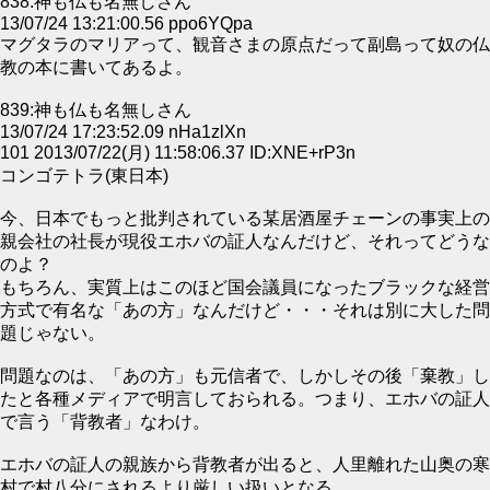
838:神も仏も名無しさん
13/07/24 13:21:00.56 ppo6YQpa
マグタラのマリアって、観音さまの原点だって副島って奴の仏
教の本に書いてあるよ。
839:神も仏も名無しさん
13/07/24 17:23:52.09 nHa1zlXn
101 2013/07/22(月) 11:58:06.37 ID:XNE+rP3n
コンゴテトラ(東日本)
今、日本でもっと批判されている某居酒屋チェーンの事実上の
親会社の社長が現役エホバの証人なんだけど、それってどうな
のよ？
もちろん、実質上はこのほど国会議員になったブラックな経営
方式で有名な「あの方」なんだけど・・・それは別に大した問
題じゃない。
問題なのは、「あの方」も元信者で、しかしその後「棄教」し
たと各種メディアで明言しておられる。つまり、エホバの証人
で言う「背教者」なわけ。
エホバの証人の親族から背教者が出ると、人里離れた山奥の寒
村で村八分にされるより厳しい扱いとなる。