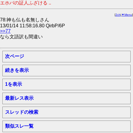
エホバの証人ふざける ..
[
2ch
|
▼Menu
]
78:神も仏も名無しさん
13/01/14 11:58:16.80 QirbP/6P
>>77
なら文語訳も間違い
次ページ
続きを表示
1を表示
最新レス表示
スレッドの検索
類似スレ一覧