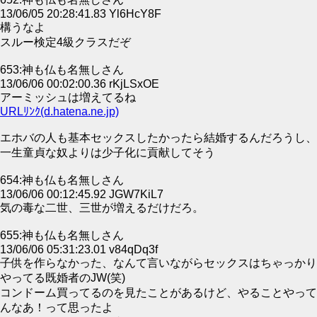
13/06/05 20:28:41.83 Yl6HcY8F
構うなよ
スルー検定4級クラスだぞ
653:神も仏も名無しさん
13/06/06 00:02:00.36 rKjLSxOE
アーミッシュは増えてるね
URLﾘﾝｸ(d.hatena.ne.jp)
エホバの人も基本セックスしたかったら結婚するんだろうし、
一生童貞な奴よりは少子化に貢献してそう
654:神も仏も名無しさん
13/06/06 00:12:45.92 JGW7KiL7
気の毒な二世、三世が増えるだけだろ。
655:神も仏も名無しさん
13/06/06 05:31:23.01 v84qDq3f
子供を作らなかった、なんて言いながらセックスはちゃっかり
やってる既婚者のJW(笑)
コンドーム買ってるのを見たことがあるけど、やることやって
んなあ！って思ったよ