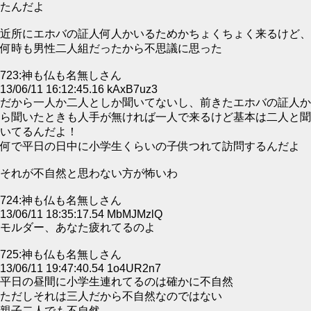
たんだよ
近所にエホバの証人何人かいるためかちょくちょく来るけど、
何時も男性二人組だったから不思議に思った
723:神も仏も名無しさん
13/06/11 16:12:45.16 kAxB7uz3
だから一人か二人としか聞いてないし、前きたエホバの証人か
ら聞いたときも人手が無ければ一人で来るけど基本は二人と聞
いてるんだよ！
何で平日の日中に小学生くらいの子供つれて訪問するんだよ
それが不自然と思わない方が怖いわ
724:神も仏も名無しさん
13/06/11 18:35:17.54 MbMJMzlQ
モルダー、あなた疲れてるのよ
725:神も仏も名無しさん
13/06/11 19:47:40.54 1o4UR2n7
平日の昼間に小学生連れてるのは確かに不自然
ただしそれは三人だから不自然なのではない
親子二人でも不自然