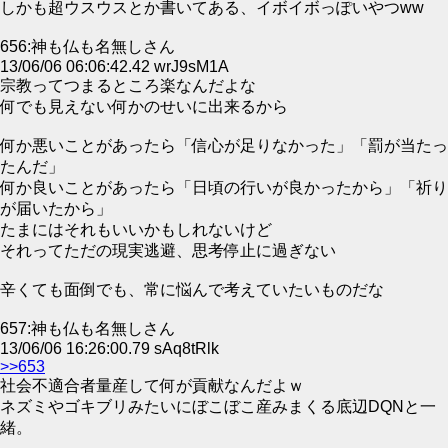
しかも超ウスウスとか書いてある、イボイボっぽいやつww
656:神も仏も名無しさん
13/06/06 06:06:42.42 wrJ9sM1A
宗教ってつまるところ楽なんだよな
何でも見えない何かのせいに出来るから
何か悪いことがあったら「信心が足りなかった」「罰が当たっ
たんだ」
何か良いことがあったら「日頃の行いが良かったから」「祈り
が届いたから」
たまにはそれもいいかもしれないけど
それってただの現実逃避、思考停止に過ぎない
辛くても面倒でも、常に悩んで考えていたいものだな
657:神も仏も名無しさん
13/06/06 16:26:00.79 sAq8tRlk
>>653
社会不適合者量産して何が貢献なんだよｗ
ネズミやゴキブリみたいにぼこぼこ産みまくる底辺DQNと一
緒。