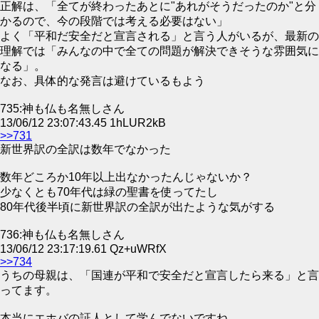
正解は、「全てが終わったあとに"あれがそうだったのか"と分
かるので、今の段階では考える必要はない」
よく「平和だ安全だと宣言される」と言う人がいるが、最新の
理解では「みんなの中で全ての問題が解決できそうな雰囲気に
なる」。
なお、具体的な発言は避けているもよう
735:神も仏も名無しさん
13/06/12 23:07:43.45 1hLUR2kB
>>731
新世界訳の全訳は数年でなかった
数年どころか10年以上出なかったんじゃないか？
少なくとも70年代は緑の聖書を使ってたし
80年代後半頃に新世界訳の全訳が出たような気がする
736:神も仏も名無しさん
13/06/12 23:17:19.61 Qz+uWRfX
>>734
うちの母親は、「国連が平和で安全だと宣言したら来る」と言
ってます。
本当にエホバの証人として学んでないですね。