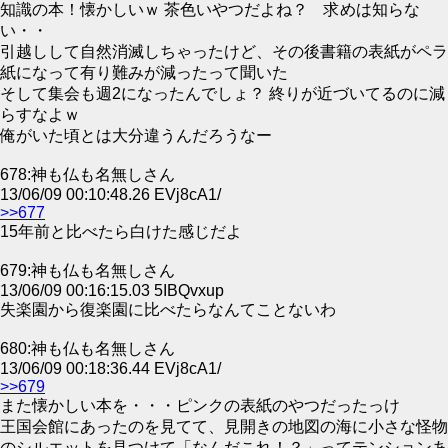
知識の本！懐かしいｗ 茶色いやつだよね？ 求めは知らな
い・・
引越しして自然消滅しちゃったけど、その後書籍の表紙がペラ
紙になって有り難みが減ったって聞いた
そして集会も週2になったんでしょ？ 終りが近づいてるのに減
らすなよｗ
俺がいた頃とは大分違うんだろうなー
678:神も仏も名無しさん
13/06/09 00:10:48.26 EVj8cA1/
>>677
15年前と比べたら白けた感じだよ
679:神も仏も名無しさん
13/06/09 00:16:15.03 5IBQvxup
失楽園から復楽園に比べたらなんてことないわ
680:神も仏も名無しさん
13/06/09 00:18:36.44 EVj8cA1/
>>679
また懐かしい本を・・・ピンクの表紙のやつだったっけ
王国会館にあったのを見てて、見開きの地図の海に小さな怪物
のシルエットを見つけて「なんだこれ！？」ってテンションあ