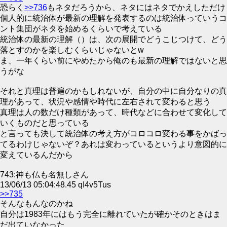
恐らく
>>736
もネタだろうから、ネタにはネタでかえしただけ
個人的に統治体が最新の理解を発表するのは統治体っていうコ
ント集団がネタを始めるくらいで考えている
統治体の最新の理解（）は、次の展開でどうこじつけて、どう
落とすのかを楽しむくらいじゃないとw
ま、一年くらい前にやめたから俺のも最新の理解ではないと思
うがな
それと真理は普遍のかもしれないが、自分の中に自分なりの真
理があって、状況や感情や時代に左右されて変わると思う
真理は人の数だけ種類があって、時代などに合わせて変化して
いくものだと思っている
と言っても決して統治体の考え方がコロコロ変わる事をかばっ
てるわけじゃないぞ？あれは変わっているというより意図的に
変えているんだから
743:神も仏も名無しさん
13/06/13 05:04:48.45 qI4v5Tus
>>735
そんなもんなのかね
自分は1983年にはもう完全に離れていたが確かそのときはま
だ出ていなかった