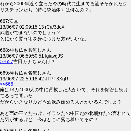
れから2000年近く立った今の時代に生きてる油そそがれたク
リスチャンたち（特に統治体）は何なの？」
667:安堂
13/06/07 02:09:15.13 rCa/3dcX
武道ができないのでしょう？
とにかく闘う術を身につけた方がいいな。
668:神も仏も名無しさん
13/06/07 06:59:50.51 IgiavgJS
>>657
吉田カナちゃんけ？
669:神も仏も名無しさん
13/06/07 22:59:18.42 JTPF3XgR
>>666
俺は14万4000人の中に背教した人がいて、それを保管し続け
てるって聞いた
だからいきなりぶどう酒飲み始める人とかいるんでしょ？
あと西の王？だっけ。イランだの中国だの北朝鮮だの言われて
た気がするけど、今はどこに落ち着いてるの？
670:神も仏も名無しさん