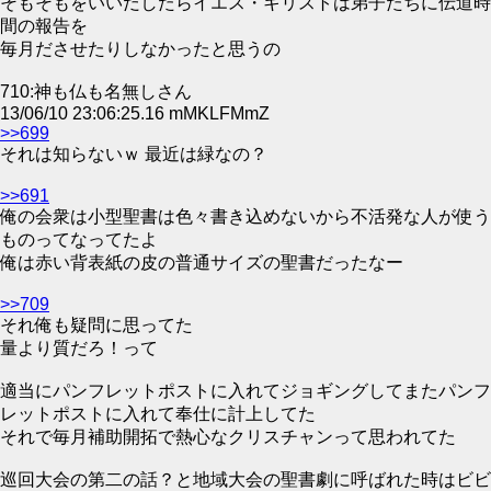
そもそもをいいだしたらイエス・キリストは弟子たちに伝道時
間の報告を
毎月ださせたりしなかったと思うの
710:神も仏も名無しさん
13/06/10 23:06:25.16 mMKLFMmZ
>>699
それは知らないｗ 最近は緑なの？
>>691
俺の会衆は小型聖書は色々書き込めないから不活発な人が使う
ものってなってたよ
俺は赤い背表紙の皮の普通サイズの聖書だったなー
>>709
それ俺も疑問に思ってた
量より質だろ！って
適当にパンフレットポストに入れてジョギングしてまたパンフ
レットポストに入れて奉仕に計上してた
それで毎月補助開拓で熱心なクリスチャンって思われてた
巡回大会の第二の話？と地域大会の聖書劇に呼ばれた時はビビ