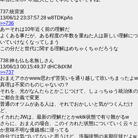
737:統背派
13/06/12 23:37:57.28 w8TDKpAs
>>736
あーそれは10年近く前の理解だ
よくある事だが、ある程度の年数を重ねた人は新しい理解につ
いていけなくなってしまう
この分だと世代に関する理解はめちゃくちゃだろうな
738:神も仏も名無しさん
13/06/13 00:15:49.37 dHC8dXIM
>>737
おまえアホかwww思わず苦笑いを通り越して吹いちまったよw
真理は不変のものじゃないの？
それを、光がなんたらとかこじつけて、しょっちゅう統治体の
ご都合主義で変更
普通のオツムがある人は、それでおかしいと気がつくんだけ
ど、
イカれたJWは、最新の理解だとかwktk状態で有り難がるw
さらに、おまえの場合、このイカれた状態についていく云々と
か意味不明な優越感に浸ってる
自分では気づいてないと思うけど、洗脳状態の末期症状だよw