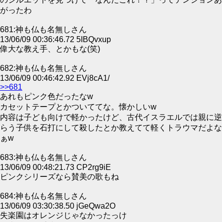
がったわ
681:神も仏も名無しさん
13/06/09 00:36:46.72 5IBQvxup
偉大な教え手、とかもな(笑)
682:神も仏も名無しさん
13/06/09 00:46:42.92 EVj8cA1/
>>681
あれもピンク色だったなw
カセットテープとかついててな。懐かしいw
内容は子ども向けで軽かったけど、古代イスラエルでは親に逆
らう子供を石打にして殺したとか教えてて軽くトラウマだよな
ぁw
683:神も仏も名無しさん
13/06/09 00:48:21.73 CP2rg9iE
ピンクシリーズなら賛美の歌もね
684:神も仏も名無しさん
13/06/09 03:30:38.50 jGeQwa2O
失楽園はオレンジじゃなかったっけ