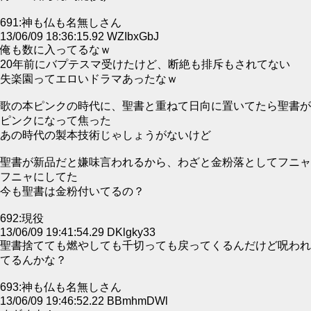
691:神も仏も名無しさん
13/06/09 18:36:15.92 WZIbxGbJ
俺も数に入ってるなｗ
20年前にバプテスマ受けたけど、断絶も排斥もされてない
失楽園ってエロいドラマあったなｗ
歌の本ピンクの時代に、聖書と重ねて日向に置いてたら聖書が
ピンクになって焦った
あの時代の製本技術じゃしょうがないけど
聖書が新品だと嫌味言われるから、わざと金粉落としてフニャ
フニャにしてた
今も聖書は金粉付いてるの？
692:現役
13/06/09 19:41:54.29 DKlgky33
聖書捨てても燃やしても千切っても戻ってくるんだけど呪われ
てるんかな？
693:神も仏も名無しさん
13/06/09 19:46:52.22 BBmhmDWl