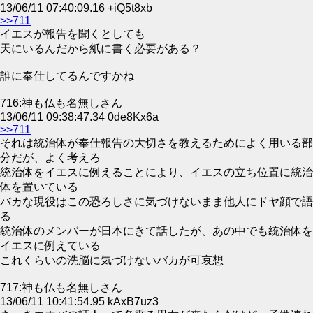
13/06/11 07:40:09.16 +iQ5t8xb
>>711
イエスが報告を聞くとしても
天にいるんだから紙に書く必要がある？
誰に奉仕してるんですかね
716:神も仏も名無しさん
13/06/11 09:38:47.34 0de8Kx6a
>>711
それは統治体が奉仕報告の大切さを教えるためによく用いる部
分だが、よく考えろ
統治体をイエスに例えることにより、イエスの立ち位置に統治
体を置いている
バカな現役はこの恐ろしさに気づけないまま他人にドヤ顔で語
る
統治体のメンバーが日本にきて話したが、あの中でも統治体を
イエスに例えている
これくらいの洗脳に気づけないバカが可哀想
717:神も仏も名無しさん
13/06/11 10:41:54.95 kAxB7uz3