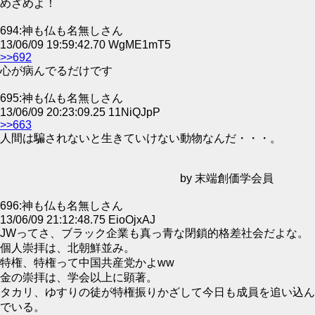
めざめよ！
694:神も仏も名無しさん
13/06/09 19:59:42.70 WgME1mT5
>>692
心が病んでるだけです
695:神も仏も名無しさん
13/06/09 20:23:09.25 11NiQJpP
>>663
人間は騙されないと生きていけない動物なんだ・・・。
by 末端創価学会員
696:神も仏も名無しさん
13/06/09 21:12:48.75 EioOjxAJ
JWってさ、ブラック企業も真っ青な閉鎖的格差社会だよな。
個人崇拝は、北朝鮮並み。
特権、特権って中国共産党かよww
金の崇拝は、学会以上に顕著。
タカリ、ゆすりの徒が特権振りかざして今日も成員を追い込ん
でいる。