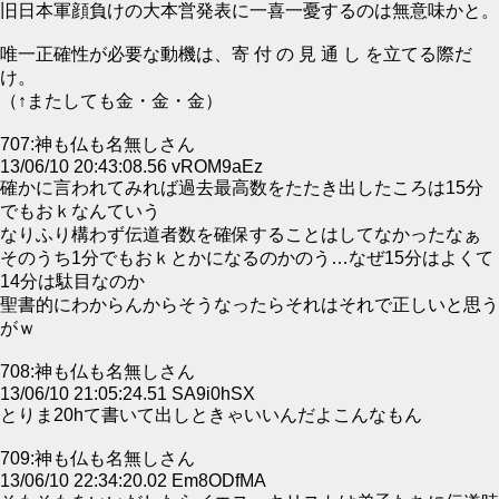
旧日本軍顔負けの大本営発表に一喜一憂するのは無意味かと。
唯一正確性が必要な動機は、寄 付 の 見 通 し を立てる際だ
け。
（↑またしても金・金・金）
707:神も仏も名無しさん
13/06/10 20:43:08.56 vROM9aEz
確かに言われてみれば過去最高数をたたき出したころは15分
でもおｋなんていう
なりふり構わず伝道者数を確保することはしてなかったなぁ
そのうち1分でもおｋとかになるのかのう…なぜ15分はよくて
14分は駄目なのか
聖書的にわからんからそうなったらそれはそれで正しいと思う
がｗ
708:神も仏も名無しさん
13/06/10 21:05:24.51 SA9i0hSX
とりま20hて書いて出しときゃいいんだよこんなもん
709:神も仏も名無しさん
13/06/10 22:34:20.02 Em8ODfMA