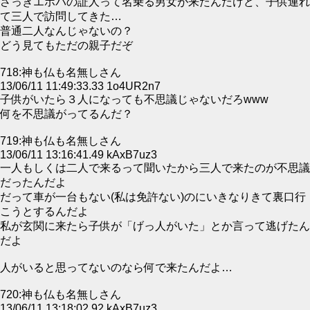
さっきエホバの証人って名乗る男女が来たんだけど、子供連れ
て三人で訪問してきた…
普通二人なんじゃないの？
どう見てもただの親子だぞ
718:神も仏も名無しさん
13/06/11 11:49:33.33 1o4UR2n7
子供がいたら３人になっても不思議じゃないだろwww
何を不思議がってるんだ？
719:神も仏も名無しさん
13/06/11 13:16:41.49 kAxB7uz3
一人もしくは二人で来るって聞いたから三人で来たのが不思議
だったんだよ
だって車が一台もない(私は免許ない)のにいきなりきて裏口行
こうとするんだよ
私が玄関に来たら子供が「げっ人がいた」とか言って逃げたん
だよ
人がいると思ってないのなら何で来たんだよ…
720:神も仏も名無しさん
13/06/11 13:18:02.92 kAxB7uz3