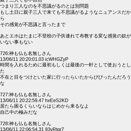
つまり三人なのを不思議がるのとは別問題
もし土日に親子三人で来ても不思議がるようなニュアンスだか
ら
その感覚が不思議と言ったまで
あとエホはたまに不登校の子供連れて布教する変な感覚の奴が
いない事もない
726:神も仏も名無しさん
13/06/11 20:20:01.03 icWHGZyP
時間を入れるために最初もしくは最後の一軒として使おうとし
た
不在と目をつけといた家に行ったらいたからびびったんだろう
な
727:神も仏も名無しさん
13/06/11 20:22:59.47 hxEeS2KD
居たら困るくらいならはじめから来るなよ
自己中の極みだな
728:神も仏も名無しさん
13/06/11 22:06:54.31 93yRtqr7