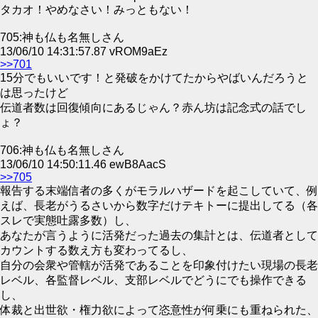
タカオ！やめなさい！みっともない！
705:神も仏も名無しさん
13/06/10 14:31:57.87 vROM9aEz
>>701
15分でもいいです！と発破をかけてたからやばいんだろうと
は思ったけど
伝道者数は回復傾向にあるじゃん？赤ん坊は記念式の話でし
ょ？
706:神も仏も名無しさん
13/06/10 14:50:11.46 ewB8AacS
>>705
報告する末端信者の多くがモラルハザードを起こしていて、例
えば、長老がうるさいから数字だけテキトーに提出してる（各
スレで実態吐露多数）し、
あなたが言うように活発だった過去の集計とは、伝道者として
カウントする数え方も変わってるし、
自分の会衆や管轄が活発であることを印象付けたい現場の長老
レベル、各監督レベル、支部レベルでどうにでも操作できる
し、
体裁と出世欲・権力欲によって恣意性が何乗にも重ねられた、