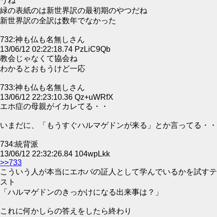
うね
緑の表紙のは新世界訳の最初期のやつだね
新世界訳の全訳は数年でなかった
732:神も仏も名無しさん
13/06/12 02:22:18.74 PzLiC9Qb
教会じゃなくて協会ね
わかるとおもうけど一応
733:神も仏も名無しさん
13/06/12 22:23:10.36 Qz+uWRfX
エホ症の母親がイカレてる・・
いまだに、「もうすぐハルマゲドンが来る」とか言ってる・・
734:統背派
13/06/12 22:32:26.84 104wpLkk
>>733
こういう人が本当にエホバの証人として学んでいるかを試すテ
スト
「ハルマゲドンのきっかけになる出来事は？」
これに何かしらの答えをしたら終わり