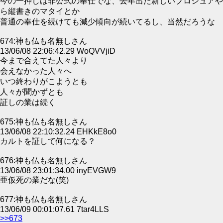
今の一押しは非公式の奉仕でな、去年出た新しいブロシュアや
ら縦書きのマタイとか
普通の奉仕を続けても減少傾向が続いてるし、当然だろうな
674:神も仏も名無しさん
13/06/08 22:06:42.29 WoQVVjiD
今まで合えてた人々より
会えなかった人々へ
いつ終わりがこようとも
人々が聞かずとも
証しの業は続く
675:神も仏も名無しさん
13/06/08 22:10:32.24 EHKkE8o0
カルトを証して何になる？
676:神も仏も名無しさん
13/06/08 23:01:34.00 inyEVGW9
亜仮死の業だな(笑)
677:神も仏も名無しさん
13/06/09 00:01:07.61 7tar4LLS
>>673