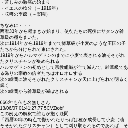
・苦しみの激痛の始まり
・イエスの検分（～1919年）
・収穫の季節（～楽園）
ちなみに・・・
西暦33年から種まきが始まり、使徒たちの死後にサタンが雑
草級の種をまいた。
次に1914年から1919年までで雑草級が小麦のような王国の子
たちから分けられて束にされた。
1919年からハルマゲドンのまでに小麦で表される油そそがれ
たクリスチャンが集められる
ハルマゲドンの初めとして宗教組織が全て滅んで、雑草級であ
る偽りの宗教の信者たちはオロオロする
次の瞬間に油そそがれたクリスチャンが天に上げられて明るく
輝く
次の瞬間から雑草級が滅ぼされる
666:神も仏も名無しさん
13/06/07 01:41:27.77 5CVZtobf
この例えの解釈で誰もが抱く疑問
「西暦33年の時点で撒かれたりっぱは種が成長して小麦（油
そそがれたクリスチャン）として刈り取られるのであれば、そ