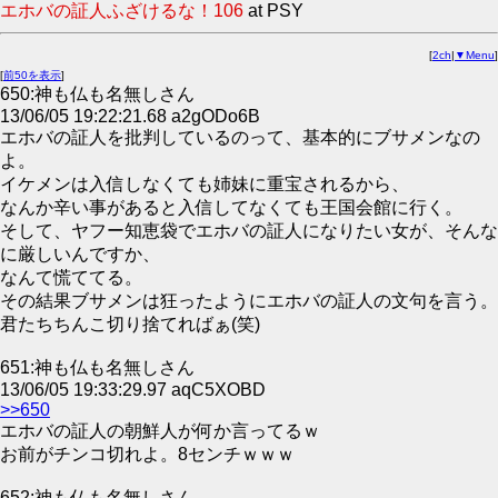
エホバの証人ふざけるな！106
at PSY
[
2ch
|
▼Menu
]
[
前50を表示
]
650:神も仏も名無しさん
13/06/05 19:22:21.68 a2gODo6B
エホバの証人を批判しているのって、基本的にブサメンなの
よ。
イケメンは入信しなくても姉妹に重宝されるから、
なんか辛い事があると入信してなくても王国会館に行く。
そして、ヤフー知恵袋でエホバの証人になりたい女が、そんな
に厳しいんですか、
なんて慌ててる。
その結果ブサメンは狂ったようにエホバの証人の文句を言う。
君たちちんこ切り捨てればぁ(笑)
651:神も仏も名無しさん
13/06/05 19:33:29.97 aqC5XOBD
>>650
エホバの証人の朝鮮人が何か言ってるｗ
お前がチンコ切れよ。8センチｗｗｗ
652:神も仏も名無しさん