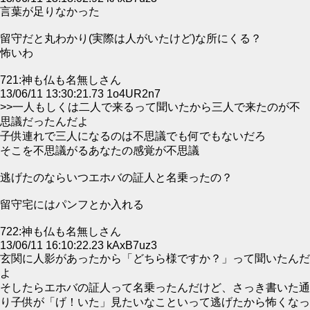
言葉が足りなかった
留守だと丸わかり(実際は人がいたけど)な所にくる？
怖いわ
721:神も仏も名無しさん
13/06/11 13:30:21.73 1o4UR2n7
>>一人もしくは二人で来るって聞いたから三人で来たのが不
思議だったんだよ
子供連れで三人になるのは不思議でも何でもないだろ
そこを不思議がるあなたの感覚が不思議
逃げたのならいつエホバの証人と名乗ったの？
留守宅にはパンフとか入れる
722:神も仏も名無しさん
13/06/11 16:10:22.23 kAxB7uz3
玄関に人影があったから「どちら様ですか？」って聞いたんだ
よ
そしたらエホバの証人って名乗ったんだけど、さっき書いた通
り子供が「げ！いた」見たいなこといって逃げたから怖くなっ