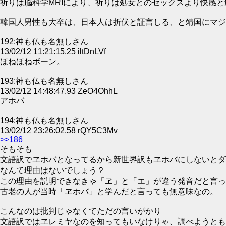
祈りは脳科学MRIにより、祈りは処女とのセックスより快感と
韓国人男性も大卒は、日本人は折伏と証言しる、と靖国にマジ
192:神も仏も名無しさん
13/02/12 11:21:15.25 iltDnLVf
ほねほねボーン。
193:神も仏も名無しさん
13/02/12 14:48:47.93 ZeO4OhhL
アホバ
194:神も仏も名無しさん
13/02/12 23:26:02.58 rQY5C3Mv
>>186
そもそも
文語訳でヱホバとなってるから新世界訳もヱホバにしないとダ
なんて理由はないでしょう？
この理由を説明できなきゃ「ヱ」と「エ」が違う発音だと言っ
古老の人が当時「ヱホバ」と学んだと言っても無意味なの。
こんなのは批判じゃなくてただの言いがかり
文語訳ではヱレミヤなのを知ってもいなけりゃ、調べようとも