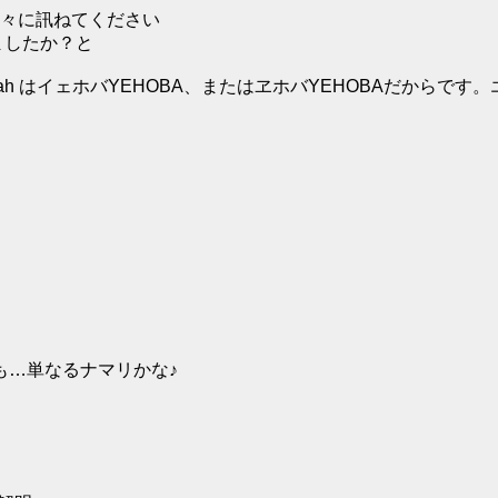
々に訊ねてください
ましたか？と
 はイェホバYEHOBA、またはヱホバYEHOBAだからです。エ
も…単なるナマリかな♪