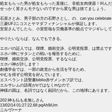
処女もらった男が処女もらった直後に、非処女肉便器！叫んだ
せっかく皆さんモテないのですから変な男は捨てましょう。
石原さとみ、男子部の方の石野さとし、の、can you celebrate
三菱UFJニコスとヤマダフィナンシャルが保証します。
安室さんでしたら、小室哲哉を労働基準の観点でマジギレして
やりたいならば、なんでもできる。
エホバの証人では、喫煙、婚前交渉、公明党投票、は禁止です
エホバ神にサタンとの戦いを報告するために、
喫煙、婚前交渉、公明党投票、するならば、
エホバ神が許します！
創価学会では、一部の政党から生活を守るため、
やむを得ず公明党を好んでいます。
エスペラント語聖書biblio赤ザメンホフ訳では、
エルサレムの語尾がoではなくmなので、
神様の国は、名詞ではなく副詞だから、この地球にあります。
202:神も仏も名無しさん
13/02/14 01:27:22.68 pqAh9iUm
ニルヴｧーナ