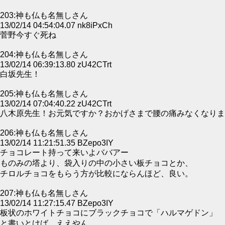
203:神も仏も名無しさん
13/02/14 04:54:04.07 nk8iPxCh
菅野今すぐ死ね
204:神も仏も名無しさん
13/02/14 06:39:13.80 zU42CTrt
白坂先生！
205:神も仏も名無しさん
13/02/14 07:04:40.22 zU42CTrt
八木原先生！お元気ですか？おかげさまで腰の痛みなくなりま
206:神も仏も名無しさん
13/02/14 11:21:51.35 BZepo3IY
チョコレート持って来いよババアー
ものみの塔より、袋入りの中の小さい板チョコとか、
チロルチョコをもらう方が比較にならんほど、良い。
207:神も仏も名無しさん
13/02/14 11:27:15.47 BZepo3IY
板状のホワイトチョコにブラックチョコで「ハルマゲドン」
と書いとけば、ええやん。