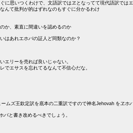
erichoくらいはすぐに思いつくわけで、文語訳ではヱとなってて現代
なんて批判が的はずれなのもすぐに分かるわけ
のか、素直に間違いを認めるのか
いはあれエホバの証人ど同類なのか？
いエリーを売れば良いじゃない。
レでエサスを忘れてるなんて不信心だな。
ズ王欽定訳を底本の二重訳ですので神名Jehovah をヱホバ 
ェホバと書き改めるべきでしょう。