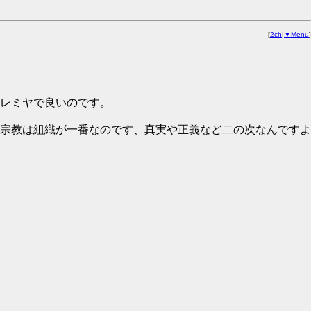
[
2ch
|
▼Menu
]
レミヤで良いのです。
宗教は組織が一番なのです、真実や正義など二の次なんですよ