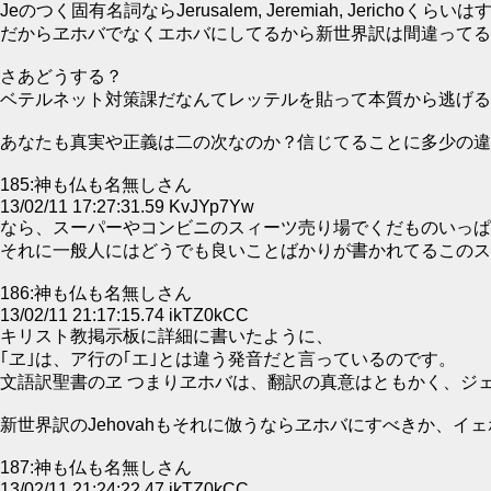
Jeのつく固有名詞ならJerusalem, Jeremiah, J
だからヱホバでなくエホバにしてるから新世界訳は間違ってる
さあどうする？
ベテルネット対策課だなんてレッテルを貼って本質から逃げる
あなたも真実や正義は二の次なのか？信じてることに多少の違
185:神も仏も名無しさん
13/02/11 17:27:31.59 KvJYp7Yw
なら、スーパーやコンビニのスィーツ売り場でくだものいっぱ
それに一般人にはどうでも良いことばかりが書かれてるこのス
186:神も仏も名無しさん
13/02/11 21:17:15.74 ikTZ0kCC
キリスト教掲示板に詳細に書いたように、
｢ヱ｣は、ア行の｢エ｣とは違う発音だと言っているのです。
文語訳聖書のヱ つまりヱホバは、翻訳の真意はともかく、ジェーム
新世界訳のJehovahもそれに倣うならヱホバにすべきか、イ
187:神も仏も名無しさん
13/02/11 21:24:22.47 ikTZ0kCC