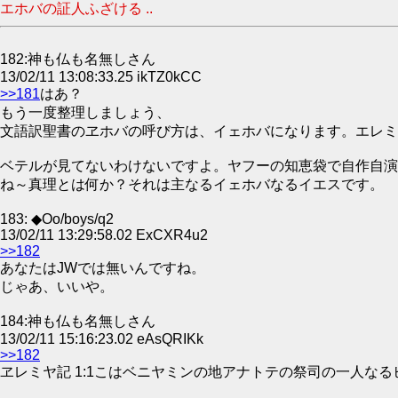
エホバの証人ふざける ..
182:神も仏も名無しさん
13/02/11 13:08:33.25 ikTZ0kCC
>>181
はあ？
もう一度整理しましょう、
文語訳聖書のヱホバの呼び方は、イェホバになります。エレミ
ベテルが見てないわけないですよ。ヤフーの知恵袋で自作自演
ね～真理とは何か？それは主なるイェホバなるイエスです。
183: ◆Oo/boys/q2
13/02/11 13:29:58.02 ExCXR4u2
>>182
あなたはJWでは無いんですね。
じゃあ、いいや。
184:神も仏も名無しさん
13/02/11 15:16:23.02 eAsQRIKk
>>182
ヱレミヤ記 1:1こはベニヤミンの地アナトテの祭司の一人な