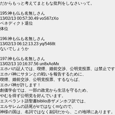
だからもっと考えてまともな批判をしなさいって。
195:神も仏も名無しさん
13/02/13 00:57:30.49 voS67zXo
ベネディクト退位
体位
196:神も仏も名無しさん
13/02/13 06:12:13.23 yq/5468t
ないでしょうか
197:神も仏も名無しさん
13/02/13 10:16:37.56 un8xAoMx
エホバの証人では、喫煙、婚前交渉、公明党投票、は禁止です
エホバ神にサタンとの戦いを報告するために、
喫煙、婚前交渉、公明党投票、するならば、
エホバ神が許します！
創価学会では、一部の政党から生活を守るため、
やむを得ず公明党を好んでいます。
エスペラント語聖書biblio赤ザメンホフ訳では、
エルサレムの語尾がoではなくmなので、
神様の国は、名詞ではなく副詞だから、この地球にあります。