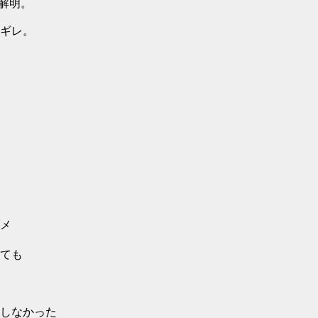
解明。
ギレ。
メ
ても
しなかった