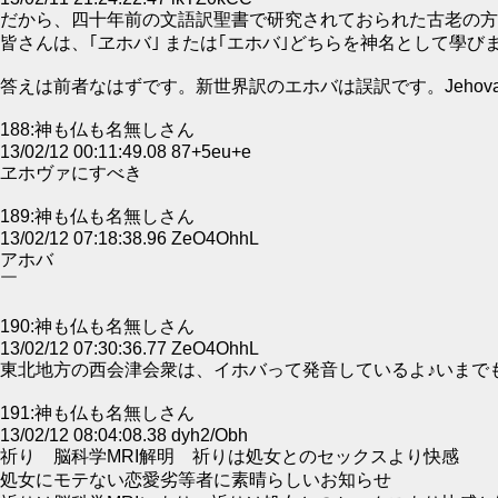
だから、四十年前の文語訳聖書で研究されておられた古老の方
皆さんは、｢ヱホバ｣ または｢エホバ｣どちらを神名として學び
答えは前者なはずです。新世界訳のエホバは誤訳です。Jehovah
188:神も仏も名無しさん
13/02/12 00:11:49.08 87+5eu+e
ヱホヴァにすべき
189:神も仏も名無しさん
13/02/12 07:18:38.96 ZeO4OhhL
アホバ
￣
190:神も仏も名無しさん
13/02/12 07:30:36.77 ZeO4OhhL
東北地方の西会津会衆は、イホバって発音しているよ♪いまで
191:神も仏も名無しさん
13/02/12 08:04:08.38 dyh2/Obh
祈り 脳科学MRI解明 祈りは処女とのセックスより快感
処女にモテない恋愛劣等者に素晴らしいお知らせ