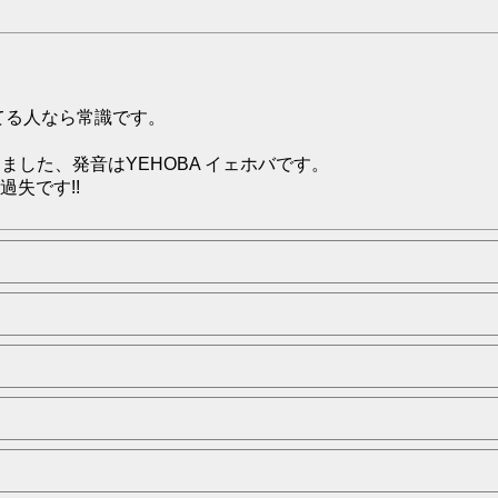
してる人なら常識です。
しました、発音はYEHOBA イェホバです。
失です!!