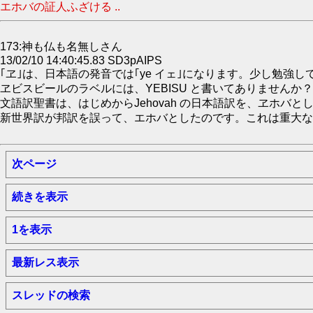
エホバの証人ふざける ..
173:神も仏も名無しさん
13/02/10 14:40:45.83 SD3pAIPS
｢ヱ｣は、日本語の発音では｢ye イェ｣になります。少し勉強
ヱビスビールのラベルには、YEBISU と書いてありませんか？
文語訳聖書は、はじめからJehovah の日本語訳を、ヱホバと
新世界訳が邦訳を誤って、エホバとしたのです。これは重大な過
次ページ
続きを表示
1を表示
最新レス表示
スレッドの検索