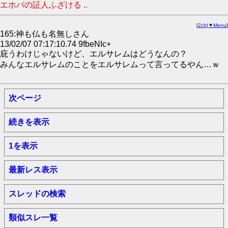
エホバの証人ふざける ..
[
2ch
|
▼Menu
]
165:神も仏も名無しさん
13/02/07 07:17:10.74 9fbeNIc+
庇うわけじゃないけど、エルサレムはどうなんの？
みんなエルサレムのことをエルサレムって言ってるやん…ｗ
次ページ
続きを表示
1を表示
最新レス表示
スレッドの検索
類似スレ一覧