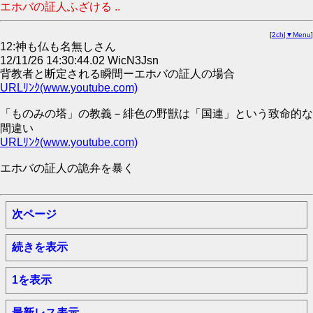
エホバの証人ふざける ..
[
2ch
|
▼Menu
]
12:神も仏も名無しさん
12/11/26 14:30:44.02 WicN3Jsn
背教者と断定される瞬間ーエホバの証人の場合
URLﾘﾝｸ(www.youtube.com)
「ものみの塔」の教義－緋色の野獣は「国連」という致命的な
間違い
URLﾘﾝｸ(www.youtube.com)
エホバの証人の詭弁を暴く
次ページ
続きを表示
1を表示
最新レス表示