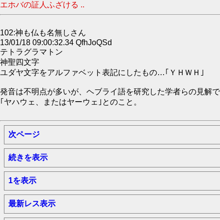
エホバの証人ふざける ..
102:神も仏も名無しさん
13/01/18 09:00:32.34 QfhJoQSd
テトラグラマトン
神聖四文字
ユダヤ文字をアルファベット表記にしたもの…｢ＹＨＷＨ｣
発音は不明点が多いが、ヘブライ語を研究した学者らの見解で
｢ヤハウェ、またはヤーウェ｣とのこと。
次ページ
続きを表示
1を表示
最新レス表示