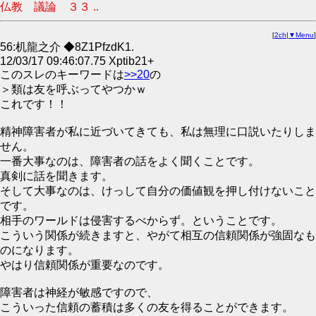
仏教 議論 ３３ ..
[
2ch
|
▼Menu
]
56:机龍之介 ◆8Z1PfzdK1.
12/03/17 09:46:07.75 Xptib21+
このスレのキーワードは
>>20
の
＞類は友を呼ぶってやつかｗ
これです！！
精神障害者が私に近づいてきても、私は無理に口説いたりしま
せん。
一番大事なのは、障害者の話をよく聞くことです。
真剣に話を聞きます。
そして大事なのは、けっして自分の価値観を押し付けないこと
です。
相手のワールドは侵害するべからず。ということです。
こういう関係が続きますと、やがて相互の信頼関係が強固なも
のになります。
やはり信頼関係が重要なのです。
障害者は神経が敏感ですので、
こういった信頼の蓄積は多くの友を得ることができます。