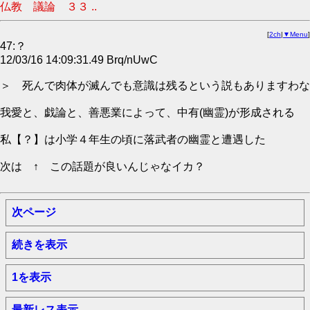
仏教 議論 ３３ ..
[
2ch
|
▼Menu
]
47:？
12/03/16 14:09:31.49 Brq/nUwC
＞ 死んで肉体が滅んでも意識は残るという説もありますわな
我愛と、戯論と、善悪業によって、中有(幽霊)が形成される
私【？】は小学４年生の頃に落武者の幽霊と遭遇した
次は ↑ この話題が良いんじゃなイカ？
次ページ
続きを表示
1を表示
最新レス表示