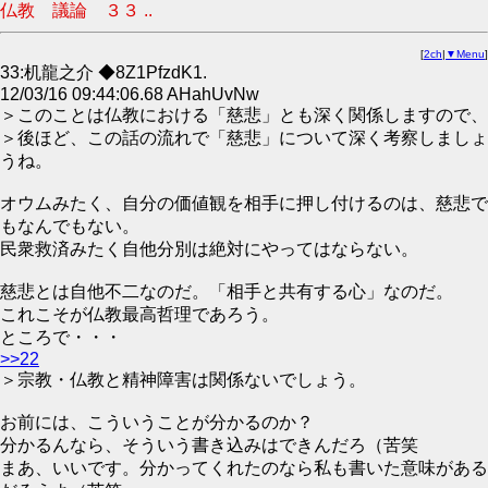
仏教 議論 ３３ ..
[
2ch
|
▼Menu
]
33:机龍之介 ◆8Z1PfzdK1.
12/03/16 09:44:06.68 AHahUvNw
＞このことは仏教における「慈悲」とも深く関係しますので、
＞後ほど、この話の流れで「慈悲」について深く考察しましょ
うね。
オウムみたく、自分の価値観を相手に押し付けるのは、慈悲で
もなんでもない。
民衆救済みたく自他分別は絶対にやってはならない。
慈悲とは自他不二なのだ。「相手と共有する心」なのだ。
これこそが仏教最高哲理であろう。
ところで・・・
>>22
＞宗教・仏教と精神障害は関係ないでしょう。
お前には、こういうことが分かるのか？
分かるんなら、そういう書き込みはできんだろ（苦笑
まあ、いいです。分かってくれたのなら私も書いた意味がある