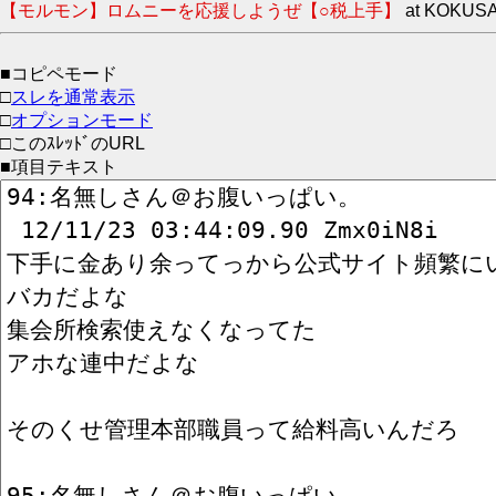
【モルモン】ロムニーを応援しようぜ【○税上手】
at KOKUSA
■コピペモード
□
スレを通常表示
□
オプションモード
□このｽﾚｯﾄﾞのURL
■項目テキスト