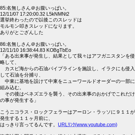
85:名無しさん＠お腹いっぱい。
12/11/07 17:20:00.32 L5kNMNt2
選挙終わったので以後このスレッドは
モルモン叩きスレッドになります。
ありがとござんした
86:名無しさん＠お腹いっぱい。
12/11/10 16:38:44.83 KOBgTbEo
「ある出来事が発生し、結果として我々はアフガニスタンを侵
略して、
カスピ海からの石油パイプラインを施設し、イラクにも侵入
して石油を分捕り、
中東に基地を設けて中東をニューワールドオーダーの一部に
組み込む。
その後はベネズエラを襲う、その出来事のおかげでこれだけ
の事が発生する」
こうニコラス・ロックフェラーはアーロン・ラッソに９１１が
発生する１１ヶ月前に、
はっきり言ってるんです。
URLﾘﾝｸ(www.youtube.com)