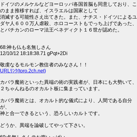
ドイツのメルケルなどヨーロッパ各国首脳も同意しており、こ
のまま推移すれば、イスラエルは国家として
消滅する可能性さえ出てきた。また、ナチス・ドイツによるユ
ダヤ人６００万人虐殺、ホロコーストもでっち上げであった、
とバチカンのローマ法王ベネディクト１６世が認めた。
68:神も仏も名無しさん
12/10/12 18:18:38.71 gPqt+2Di
敬虔なるモルモン教信者のみなさん！！
URLﾘﾝｸ(toro.2ch.net)
カバラ魔術といった異端の術の実践者が、日本にも大勢いて、
２ちゃんねるのオカルト板に集まっています。
カバラ魔術とは、オカルト的な儀式により、人間である自分
が、
神と合一できるという、恐ろしいカルトです。
どうか、異端を論破してやって下さい。