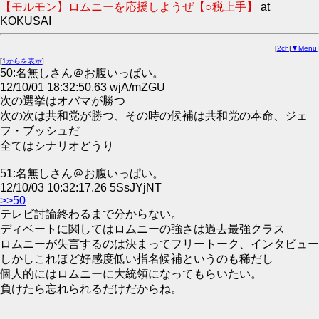
【モルモン】ロムニーを応援しようぜ【○税上手】
at
KOKUSAI
[
2ch
|
▼Menu
]
[
1からを表示
]
50:名無しさん＠お腹いっぱい。
12/10/01 18:32:50.63 wjA/mZGU
次の選挙はオバマが勝つ
次の次は共和党が勝つ、その時の候補は共和党の本命、ジェ
フ・ブッシュだ
全てはシナリオどうり
51:名無しさん＠お腹いっぱい。
12/10/03 10:32:17.26 5SsJYjNT
>>50
テレビ討論終わるまで分からない。
ディベートに関してはロムニーの強さは過去最強クラス
ロムニーが失言するのは決まってフリートーク、インタビュー
しかしこれほど好感度低い指名候補というのも稀だし
個人的にはロムニーに大統領になってもらいたい。
負けたら忘れられるだけだからね。