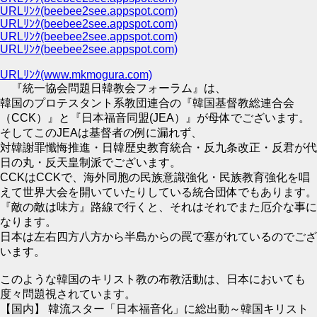
URLﾘﾝｸ(beebee2see.appspot.com)
URLﾘﾝｸ(beebee2see.appspot.com)
URLﾘﾝｸ(beebee2see.appspot.com)
URLﾘﾝｸ(beebee2see.appspot.com)
URLﾘﾝｸ(www.mkmogura.com)
『統一協会問題日韓教会フォーラム』は、
韓国のプロテスタント系教団連合の『韓国基督教総連合会
（CCK）』と『日本福音同盟(JEA）』が母体でございます。
そしてこのJEAは基督者の例に漏れず、
対韓謝罪懺悔推進・日韓歴史教育統合・反九条改正・反君が代
日の丸・反天皇制派でございます。
CCKはCCKで、海外同胞の民族意識強化・民族教育強化を唱
えて世界大会を開いていたりしている統合団体でもあります。
『敵の敵は味方』路線で行くと、それはそれでまた厄介な事に
なります。
日本は左右四方八方から半島からの罠で塞がれているのでござ
います。
このような韓国のキリスト教の布教活動は、日本においても
度々問題視されています。
【国内】 韓流スター「日本福音化」に総出動～韓国キリスト