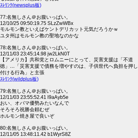
ｽﾚﾘﾝｸ(newsplus板)
77:名無しさん＠お腹いっぱい。
12/10/25 09:50:19.75 SLzZwWBx
モルモン教といえばケントデリカット元気だろうかｗ
ユタ州はモルモン教の聖地なのかな
78:名無しさん＠お腹いっぱい。
12/11/03 23:45:14.98 jw2LkN0T
【アメリカ】共和党とロムニーにとって、災害支援は「不道
徳」…「災害支援で債務を増やすのは、子供世代へ負担を押し
付ける行為」と主張
ｽﾚﾘﾝｸ(wildplus板)
79:名無しさん＠お腹いっぱい。
12/11/03 23:55:52.41 l9aAyb5e
おい、オバマ優勢みたいなんで
そろそろ祝勝会頼むぜ
ホルモン焼き屋で良いぞ
80:名無しさん＠お腹いっぱい。
12/11/05 13:48:11.42 b1WyrS8Z