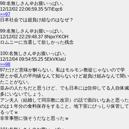
98:名無しさん＠お腹いっぱい。
12/12/02 22:06:59.35 5/7iEqc6
>>97
日本社会では超負け組なのはなぜ？
99:名無しさん＠お腹いっぱい。
12/12/02 22:29:48.37 8NpxYKOH
ロムニーに当選して欲しかった残念
100:名無しさん＠お腹いっぱい。
12/12/04 09:54:55.25 5EkVKlaU
>>98
97だけど意味が解らない。私はモルモン教徒じゃないので学
歴とか収入の平均値なんて知らないけど超負け組みなんて聞い
たことがない。
並みの人たちだと思うけど、でも日本には信仰してる人自体滅
多にいないでしょう。
アン夫人（結婚して同宗教に改宗）の話で面白いなあと思った
のは１年分の食料保存をすること。地下室にびっしり保管して
るってｗ
非常事態に強そうだなと思ったｗ