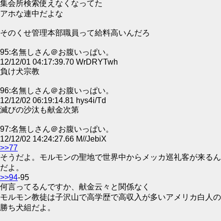
集会所検索使えなくなってた
アホな連中だよな
そのくせ管理本部職員って給料高いんだろ
95:名無しさん＠お腹いっぱい。
12/12/01 04:17:39.70 WrDRYTwh
負け犬宗教
96:名無しさん＠お腹いっぱい。
12/12/02 06:19:14.81 hys4i/Td
滅びの沙汰も献金次第
97:名無しさん＠お腹いっぱい。
12/12/02 14:24:27.66 M//JebiX
>>77
そうだよ。モルモンの聖地で世界中からメッカ巡礼客が来るん
だよ。
>>94
-95
何言ってるんですか、献金云々と関係なく
モルモン教徒は子沢山で高学歴で高収入が多いアメリカ白人の
勝ち犬組だよ。