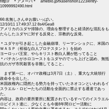
http:// ＊アメーバ＊ ameblo.jp/fxasenshon1223/entry-
10999992490.html
66:名無しさん＠お腹いっぱい。
12/10/11 17:49:37.12 8s4/Gea8
アメリカのユダヤ排除の、理由を整理すると経済的な混乱をも
たらしたユダヤに対する反発と、宗教的な反発。
＊ユダヤが引き起こした金融崩壊、リーマンショクに、米国の
ＷＡＳＰ（裕福な白人プロテスタント）を始め
ヨーロッパ王室、やらキリスト教白人層が怒ってること
＊バチカンがホロコーストをユダヤのでっち上げと認め、無抵
抗のガザ市民殺害を非難してること。
まず第一に、オバマ政権は3月7日（土）、重大な大統領行
政命令を出した。
米国政権内に隠然たる勢力を持っていたネオコンといわれるイ
スラエル・ロビーたちの活動を全面的に禁止する通達であっ
た。
内容は、政府の要所要所に配置されているすべてのイスラエル
ロビイスト達に、少なくとも今後8年間ロビー活動に