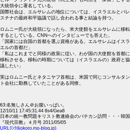
大統領令に署名している。
国際社会は、エルサレムの地位については、イスラエルとパレ
スチナの最終和平協議で話し合われる事と結論を持つ。
ロムニー氏が大統領になったら、米大使館をエルサレムに移転
するとしている。CNNへのインタビューでも答えた。
「国家には自国の首都を選ぶ資格がある。エルサレムはイスラ
エルの首都だ」
「私はこれまでと同様の政策に従い、わが国の大使館を首都に
移転させる。移転の時期については（イスラエルの）政府と協
議したい」
実はロムニー氏とネタニヤフ首相は、米国で同じコンサルタン
ト会社に勤務していたことがある同僚。
63:名無しさん＠お腹いっぱい。
12/10/11 17:45:31.44 8s4/Gea8
日本の統一教問題キリスト教連絡会のバチカン訪問・・・韓国
『現代宗教』４月号 2011/05/05
URLﾘﾝｸ(kokoro.mo-blog.jp)