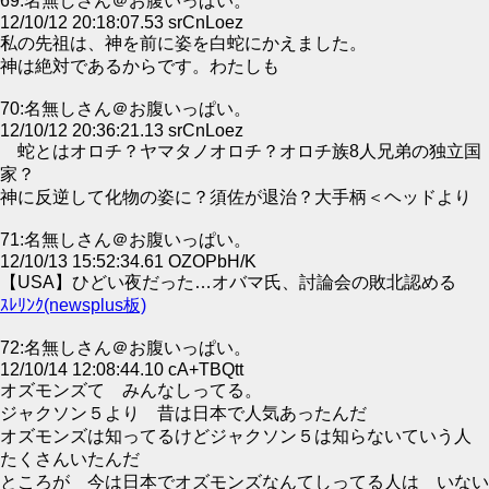
69:名無しさん＠お腹いっぱい。
12/10/12 20:18:07.53 srCnLoez
私の先祖は、神を前に姿を白蛇にかえました。
神は絶対であるからです。わたしも
70:名無しさん＠お腹いっぱい。
12/10/12 20:36:21.13 srCnLoez
蛇とはオロチ？ヤマタノオロチ？オロチ族8人兄弟の独立国
家？
神に反逆して化物の姿に？須佐が退治？大手柄＜ヘッドより
71:名無しさん＠お腹いっぱい。
12/10/13 15:52:34.61 OZOPbH/K
【USA】ひどい夜だった…オバマ氏、討論会の敗北認める
ｽﾚﾘﾝｸ(newsplus板)
72:名無しさん＠お腹いっぱい。
12/10/14 12:08:44.10 cA+TBQtt
オズモンズて みんなしってる。
ジャクソン５より 昔は日本で人気あったんだ
オズモンズは知ってるけどジャクソン５は知らないていう人
たくさんいたんだ
ところが 今は日本でオズモンズなんてしってる人は いない