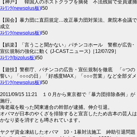
【神戸】 韓国人のホストクラブを摘発 不法残留で全員逮捕
ｽﾚﾘﾝｸ(newsplus板)
l50
【国会】暴力団に直罰規定…改正暴力団対策法、衆院本会議で
成立
ｽﾚﾘﾝｸ(newsplus板)
l50
【娯楽】「言うこと聞かない」パチンコホール 警察が広告･
宣伝規制の強化に動く (J-CASTニュース)［12/07/29］
ｽﾚﾘﾝｸ(bizplus板)
l50
【遊技】警察庁、パチンコの広告・宣伝規制を徹底 「○つの
誓い」「○○○の日」「好感度MAX」「○○○営業」など全部ダメ
ｽﾚﾘﾝｸ(newsplus板)
l50
2011/09/15 11:21 １０月から東京都で「暴力団排除条例」が
施行。
海老蔵を殴った関東連合の幹部が逮捕。伸介引退。
オバマが日本のやくざを排除すると宣言したため吉本の芸人は
かなり姿を消すとも噂されています。
ヤクザ資金凍結したオバマ 10・1暴対法施工 紳助引退問題