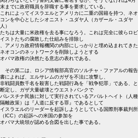
関わらないという誓約文書に署名するか、そうでなければ4月
末までに政府職員を辞職する事を要求している。
これによってイスラエルとアメリカに二重の国籍を持つ、ネオ
コンを中心としたシオニスト・ユダヤ人（カザール・ユダヤ
人）
たちは大量に米政権を去る事になろう。これは完全に彼らロビ
イストたちの腐敗した仕組みを排除し
、アメリカ政府情報機関の内部にしっかりと埋め込まれてきた
ネオコンのネットワークを削除しようとする
オバマ政権の決然たる意志の表れである。
その第二は、ロシア情報部高官のソルチャ・ファアルの報告
書によれば、エルサレムのガザを不法に攻撃し、
非戦闘員数千名を殺害した戦闘行為を「戦争犯罪」である、と
断定し、ガザ大量破壊とウエストバンクで
パレスチナ民族に対して実行されているアパルトヘイト（人種
隔離政策）は『人道に反する罪』であるとして
イスラエルのリーダーを起訴しようとしている国際刑事裁判所
（ICC）の起訴への米国の参加を
オバマ大統領が認める合図を出した事である。