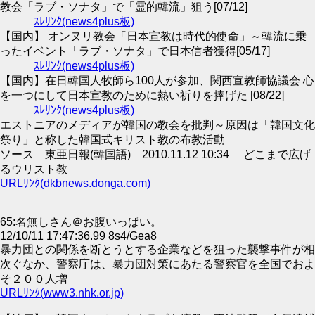
教会「ラブ・ソナタ」で「霊的韓流」狙う[07/12]
ｽﾚﾘﾝｸ(news4plus板)
【国内】 オンヌリ教会「日本宣教は時代的使命」～韓流に乗
ったイベント「ラブ・ソナタ」で日本信者獲得[05/17]
ｽﾚﾘﾝｸ(news4plus板)
【国内】在日韓国人牧師ら100人が参加、関西宣教師協議会 心
を一つにして日本宣教のために熱い祈りを捧げた [08/22]
ｽﾚﾘﾝｸ(news4plus板)
エストニアのメディアが韓国の教会を批判～原因は「韓国文化
祭り」と称した韓国式キリスト教の布教活動
ソース 東亜日報(韓国語) 2010.11.12 10:34 どこまで広げ
るウリスト教
URLﾘﾝｸ(dkbnews.donga.com)
65:名無しさん＠お腹いっぱい。
12/10/11 17:47:36.99 8s4/Gea8
暴力団との関係を断とうとする企業などを狙った襲撃事件が相
次ぐなか、警察庁は、暴力団対策にあたる警察官を全国でおよ
そ２００人増
URLﾘﾝｸ(www3.nhk.or.jp)