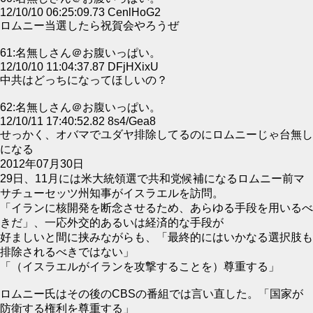
12/10/10 06:25:09.73 CenlHoG2
ロムニー当選したら祝賀会やろうぜ
61:名無しさん＠お腹いっぱい。
12/10/10 11:04:37.87 DFjHXixU
中共はどっちになってほしいの？
62:名無しさん＠お腹いっぱい。
12/10/11 17:40:52.82 8s4/Gea8
せっかく、オバマでユダヤ排除してるのにロムニーじゃ台無し
になる
2012年07月30日
29日、11月には米大統領選で共和党候補になるロムニー前マ
サチューセッツ州知事がイスラエルを訪問。
「イランに核開発を断念させるため、あらゆる手段を用いるべ
きだ」、一応外交的あるいは経済的な手段が
好ましいと間に挟みながらも、「最終的にはいかなる選択肢も
排除されるべきではない」
「（イスラエルがイランを攻撃することを）尊重する」
ロムニー氏はその後のCBSの番組では言い直した。「国家が
防衛する権利を尊重する」