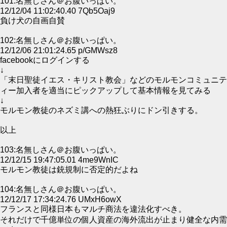
101:名無しさん＠お腹いっぱい。
12/12/04 11:02:40.40 7Qb5Oaj9
負け犬の自画自賛
102:名無しさん＠お腹いっぱい。
12/12/06 21:01:24.65 p/GMWsz8
facebookにログインする
↓
「末日聖徒イエス・キリスト教会」などのモルモンコミュニテ
ィー加入者を適当にピックアップして基本情報を見てみる
↓
モルモン教徒のネズミ講への熱狂ぶりにドン引きする。
以上
103:名無しさん＠お腹いっぱい。
12/12/15 19:47:05.01 4me9WnIC
モルモン教徒は銃規制に否定的だよね
104:名無しさん＠お腹いっぱい。
12/12/17 17:34:24.76 UMxH6owX
フランスと同様日本もマルチ商法を違法化すべき。
それだけで千億単位の個人資産の海外流出が止まり健全な内需