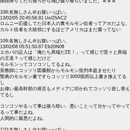
階段降りてたら後ろから飛び蹴り喰らいました。ｗｗｗ
108:名無しさん＠お腹いっぱい。
13/02/05 20:45:56.91 Uo/25ACZ
ロムニー応援してた日本人の糞モルモン信者ってアホだよな。
カルト信者を大統領にするほどアメリカはまだ腐ってない
109:名無しさん＠お腹いっぱい。
13/02/08 05:51:50.87 Eb20N0fI
エホバの証人は「俺たち異端だZE！」って感じで堂々と異端
の王道？って感じだけど
モルモンってコソコソしてるよね。
宣教師にコッソリ図書館からモルモン批判本盗ませたり
聖典のモルモン書ですらコッソリ3000箇所以上書き換えてる
し
お偉い最高幹部の発言もメディアに叩かれてコッソリ差し替え
てるし
コソコソやるって事は後ろ暗い、悪いことって分かってやって
るって事だよね。
人間的に最悪だよね。
110:名無しさん＠お腹いっぱい。