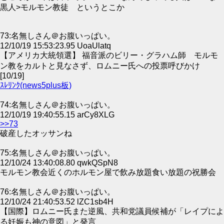
黒人>モルモン教徒 というとこか
73:名無しさん＠お腹いっぱい。
12/10/19 15:53:23.95 UoaUlatq
【アメリカ大統領選】 福音派のビリー・グラハム師 モルモ
ン教をカルトと見なさず、ロムニー氏への投票呼びかけ
[10/19]
ｽﾚﾘﾝｸ(news5plus板)
74:名無しさん＠お腹いっぱい。
12/10/19 19:40:55.15 arCy8XLG
>>73
破産したオッサンね
75:名無しさん＠お腹いっぱい。
12/10/24 13:40:08.80 qwkQSpN8
モルモン教会近くのホルモン屋で飲み放題食い放題の祝勝会
76:名無しさん＠お腹いっぱい。
12/10/24 21:40:53.52 lZC1sb4H
【国際】ロムニー氏また逆風、共和党議員候補が「レイプによ
る妊娠も神の意図」と発言