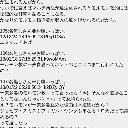
が生まれるんだから。
ついでに言えばマルチ商法が違法化されるとモルモン教的には
壊滅的な打撃を蒙ることになる。
かなりのモルモン指導者が収入の道を絶たれるのだから。
105:名無しさん＠お腹いっぱい。
12/12/24 18:15:09.13 P0g1C3iA
ユタマルチあげ
106:名無しさん＠お腹いっぱい。
13/01/18 17:15:29.31 k9woMAns
モルモン教の一夫多妻ってホントのとこいつまで行われてた
の？
107:名無しさん＠お腹いっぱい。
13/01/22 05:28:50.24 k2DZylQY
一夫多妻のモルモン教～って言ったら「今はそんな不道徳なこ
としてないんじゃボケェｯ」って怒鳴られた。
え？モルモンが一夫多妻止めた理由は不道徳だから？
ジョセフ・スミスもブリガム・ヤングも単なるエロ爺だって認
めるの？
って返したら……。