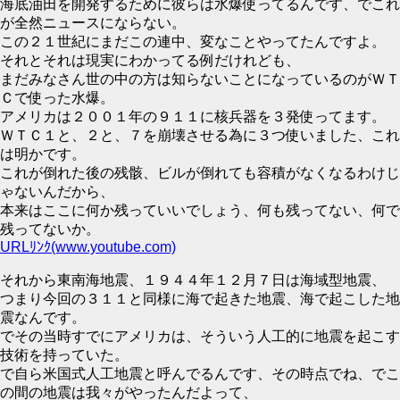
海底油田を開発するために彼らは水爆使ってるんです、でこれ
が全然ニュースにならない。
この２１世紀にまだこの連中、変なことやってたんですよ。
それとそれは現実にわかってる例だけれども、
まだみなさん世の中の方は知らないことになっているのがＷＴ
Ｃで使った水爆。
アメリカは２００１年の９１１に核兵器を３発使ってます。
ＷＴＣ１と、２と、７を崩壊させる為に３つ使いました、これ
は明かです。
これが倒れた後の残骸、ビルが倒れても容積がなくなるわけじ
ゃないんだから、
本来はここに何か残っていいでしょう、何も残ってない、何で
残ってないか。
URLﾘﾝｸ(www.youtube.com)
それから東南海地震、１９４４年１２月７日は海域型地震、
つまり今回の３１１と同様に海で起きた地震、海で起こした地
震なんです。
でその当時すでにアメリカは、そういう人工的に地震を起こす
技術を持っていた。
で自ら米国式人工地震と呼んでるんです、その時点でね、でこ
の間の地震は我々がやったんだよって、