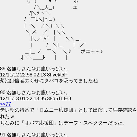
（/ （ ▼ヽ ボ
/ ＼_人_） エ
/|＼ｿ ヽ＼
/ ￣L＼|∩∟）
| ＼ ／＼）＼＼
＼ 〆 ／ | ＼＼
|＼／ ∧ﾟ | ＼＼＿
| / ＼|＿ | ／
＿|＿ ノ ￣＼ ＼ ﾚ ボエ～～♪
.|＼＼＿＿ﾚ | |
89:名無しさん＠お腹いっぱい。
12/11/12 22:58:02.13 8hvekt5F
菊池は信者のくせにタバコを吸ってましたね
90:名無しさん＠お腹いっぱい。
12/11/13 01:32:13.95 38a5TLEO
>>77
テレ朝の特番で「ロムニー応援団」として出演して生存確認さ
れたｗ
ちなみに「オバマ応援団」はデーブ・スペクターだった。
91:名無しさん＠お腹いっぱい。