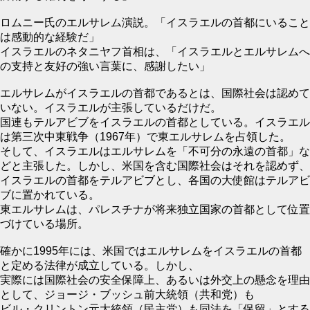
ロムニー氏のエルサレム演説。「イスラエルの首都にいること
は感動的な経験だ」
イスラエルのネタニヤフ首相は、「イスラエルとエルサレムへ
の支持と友好の強い言葉に、感謝したい」
エルサレムがイスラエルの首都であるとは、国際社会は認めて
いない。イスラエルが主張しているだけだ。
国連もテルアビブをイスラエルの首都としている。イスラエル
は第三次中東戦争（1967年）で東エルサレムを占領した。
そして、イスラエルはエルサレムを「不可分の永遠の首都」な
どと主張した。しかし、米国を含む国際社会はそれを認めず、
イスラエルの首都をテルアビブとし、各国の大使館はテルアビ
ブに置かれている。
東エルサレムは、パレスチナが将来独立国家の首都として位置
づけている場所。
確かに1995年には、米国ではエルサレムをイスラエルの首都
と定める法律が成立している。しかし、
実際には国際社会の安全保障上、あるいは外交上の懸念を理由
として、ジョージ・ブッシュ前大統領（共和党）も
ビル・クリントン元大統領（民主党）も同法を「保留」とする