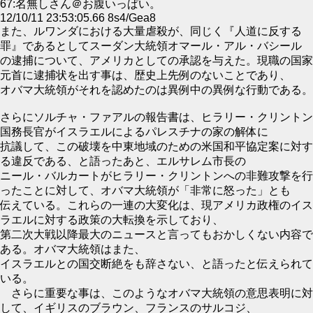
67:名無しさん＠お腹いっぱい。
12/10/11 23:53:05.66 8s4/Gea8
また、ルワンダにおける大量虐殺が、同じく『人道に反する
罪』であるとしてスーダン大統領オマール・アル・バシール
の逮捕について、アメリカとしての承認を与えた。現職の国家
元首に逮捕状を出す事は、歴史上先例のないことであり、
オバマ大統領がそれを認めたのは異例中の異例な行動である。
さらにソルチャ・ファアルの報告書は、ヒラリー・クリントン
国務長官がイスラエルによるパレスチナの家の解体に
抗議して、この破壊を中東地域のための米国和平協定案に対す
る違反である、と語ったあと、エルサレム市長の
ニール・バルカートがヒラリー・クリントンへの非難攻撃を行
ったことに対して、オバマ大統領が「非常に怒った」とも
伝えている。これらの一連の大変化は、現アメリカ政権のイス
ラエルに対する政策の大転換を示しており、
第二次大戦以降最大のニュースと言ってもおかしくない内容で
ある。オバマ大統領はまた、
イスラエルとの国交断絶をも辞さない、と語ったと伝えられて
いる。
さらに重要な事は、このようなオバマ大統領の意思表明に対
して、イギリスのブラウン、フランスのサルコジ、