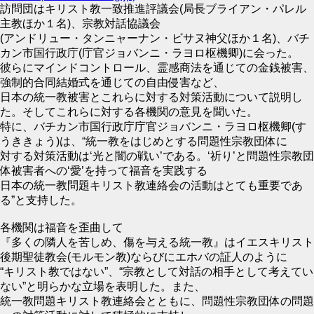
訪問団はキリスト教一致推進評議会(局長ブライアン・パレル
主教ほか１名)、宗教対話協議会
(アンドリュー・タンニャーナン・ビサヌ神父ほか１名)、バチ
カン市国行政庁(庁官ジョバンニ・ラヨロ枢機卿)に会った。
彼らにマインドコントロール、霊感商法を通じての金銭被害、
強制的合同結婚式を通じての自由侵害など、
日本の統一教被害とこれらに対する対策活動について説明し
た。そしてこれらに対する各機関の意見を聞いた。
特に、バチカン市国行政庁庁官ジョバンニ・ラヨロ枢機卿(す
うききょう)は、“統一教をはじめとする問題性宗教団体に
対する対策活動は‘光と闇の戦い’である。‘祈り’と問題性宗教団
体被害者への‘愛’を持って福音を実践する
日本の統一教問題キリスト教連絡会の活動はとても重要であ
る”と支持した。
各機関は福音を歪曲して
『多くの隣人を苦しめ、傷を与える統一教』はイエスキリスト
後期聖徒教会(モルモン教)ならびにエホバの証人のように
“キリスト教ではない”、“宗教として対話の相手として考えてい
ない”と明らかな立場を表明した。また、
統一教問題キリスト教連絡会とともに、問題性宗教団体の問題