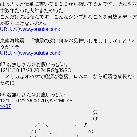
はっきりと伝単に書いてＢ２９から撒いてるんです、それを六
十数年たった去年またやった、
こんだけの話なんです、こんなシンプルなことを何故メディア
が取り上げないのか。
URLﾘﾝｸ(www.youtube.com)
東南海地震：「地震の次は何をお見舞いしましょうか」とB２
９がビラ
URLﾘﾝｸ(www.youtube.com)
87:名無しさん＠お腹いっぱい。
12/11/10 17:23:20.24 RG/gJSSO
アメリカはオバマで経済が急落、ロムニーなら経済急成長だっ
たのに
88:名無しさん＠お腹いっぱい。
12/11/10 22:36:00.70 yAzCMFXB
>>87
負
け
／⌒＼ オ 犬
ノ）´・ ＼･｀ ｜ の