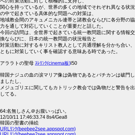
への対策活動に対して積極的に支持し、
関心を持っているが、世界の多くの地域でそれぞれ異なる状況
の中で起きている具体的な問題への対策は、
地域教会間のアキュメニカル連帯と諸教会ならびに各分野の協
力を通して対応していくことが重要だと話した。
今回の訪問は、全世界で起きている統一教問題に関する情報交
換ならびに、日本の統一教問題の状況報告と
対策活動に対するキリスト教人として共通理解を分かち合い、
ともに対策していく事を確認する意味ある時であった。
アララトの聖母
ｽﾚﾘﾝｸ(cinema板)
l50
韓国ナジュの血の涙マリア像は偽物であるとバチカンは破門し
ましたし、
メジュゴリエに関してもカトリック教会では偽物だと警告を出
してる。
64:名無しさん＠お腹いっぱい。
12/10/11 17:46:33.74 8s4/Gea8
韓国の聖書の挿絵
URLﾘﾝｸ(beebee2see.appspot.com)
URLﾘﾝｸ(beebee2see.appspot.com)