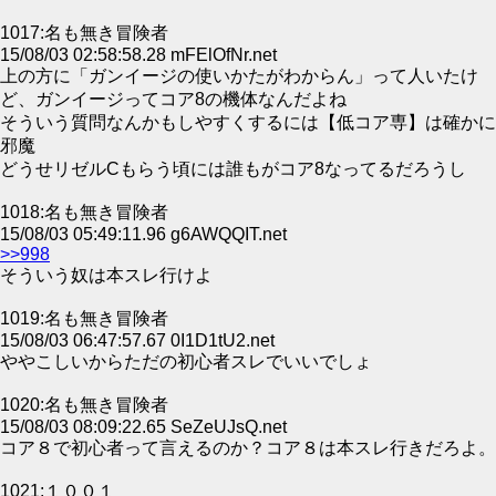
1017:名も無き冒険者
15/08/03 02:58:58.28 mFElOfNr.net
上の方に「ガンイージの使いかたがわからん」って人いたけ
ど、ガンイージってコア8の機体なんだよね
そういう質問なんかもしやすくするには【低コア専】は確かに
邪魔
どうせリゼルCもらう頃には誰もがコア8なってるだろうし
1018:名も無き冒険者
15/08/03 05:49:11.96 g6AWQQIT.net
>>998
そういう奴は本スレ行けよ
1019:名も無き冒険者
15/08/03 06:47:57.67 0I1D1tU2.net
ややこしいからただの初心者スレでいいでしょ
1020:名も無き冒険者
15/08/03 08:09:22.65 SeZeUJsQ.net
コア８で初心者って言えるのか？コア８は本スレ行きだろよ。
1021:１００１