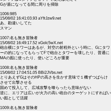
Gが盾になってる間に周りを掃除
1006:985
15/08/02 16:41:03.93 aYfrJzw9.net
あ、勘違いしてた
スマン
1007:名も無き冒険者
15/08/02 16:49:17.52 xGolc5wX.net
砲台横にタワーはあるが、対空の射程外という時に、Gにタワ
ーの的になってもらってFで砲台とタワーを壊したり、普通に
MAの囮に使ったり、使いどころが重要
1008:名も無き冒険者
15/08/02 17:04:51.05 BBi2JVbs.net
とりあえずGはそのHPの高さを生かす意味で１機ずつばらけ
させて出撃させる
固めて投入して、広域攻撃を喰らったら意味がない
逆に、エリアは広いが火力の高い砲台のターゲットにすればい
い囮として活躍
1009:名も無き冒険者