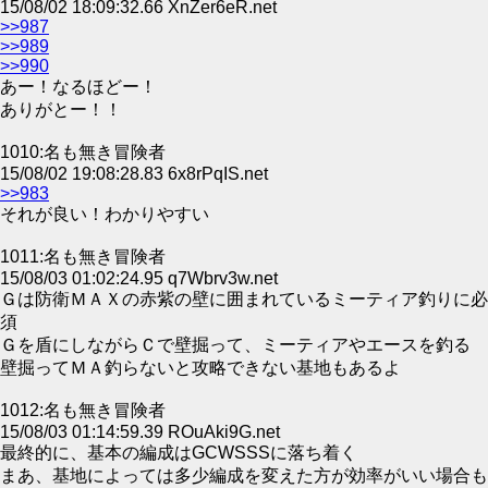
15/08/02 18:09:32.66 XnZer6eR.net
>>987
>>989
>>990
あー！なるほどー！
ありがとー！！
1010:名も無き冒険者
15/08/02 19:08:28.83 6x8rPqIS.net
>>983
それが良い！わかりやすい
1011:名も無き冒険者
15/08/03 01:02:24.95 q7Wbrv3w.net
Ｇは防衛ＭＡＸの赤紫の壁に囲まれているミーティア釣りに必
須
Ｇを盾にしながらＣで壁掘って、ミーティアやエースを釣る
壁掘ってＭＡ釣らないと攻略できない基地もあるよ
1012:名も無き冒険者
15/08/03 01:14:59.39 ROuAki9G.net
最終的に、基本の編成はGCWSSSに落ち着く
まあ、基地によっては多少編成を変えた方が効率がいい場合も