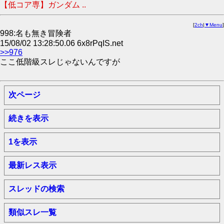
【低コア専】ガンダム ..
[
2ch
|
▼Menu
]
998:名も無き冒険者
15/08/02 13:28:50.06 6x8rPqIS.net
>>976
ここ低階級スレじゃないんですが
次ページ
続きを表示
1を表示
最新レス表示
スレッドの検索
類似スレ一覧