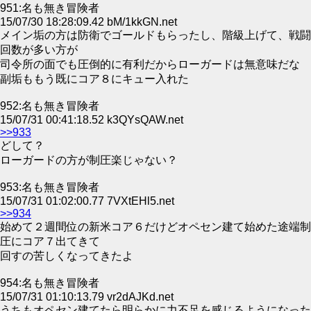
951:名も無き冒険者
15/07/30 18:28:09.42 bM/1kkGN.net
メイン垢の方は防衛でゴールドもらったし、階級上げて、戦闘
回数が多い方が
司令所の面でも圧倒的に有利だからローガードは無意味だな
副垢ももう既にコア８にキュー入れた
952:名も無き冒険者
15/07/31 00:41:18.52 k3QYsQAW.net
>>933
どして？
ローガードの方が制圧楽じゃない？
953:名も無き冒険者
15/07/31 01:02:00.77 7VXtEHl5.net
>>934
始めて２週間位の新米コア６だけどオペセン建て始めた途端制
圧にコア７出てきて
回すの苦しくなってきたよ
954:名も無き冒険者
15/07/31 01:10:13.79 vr2dAJKd.net
うちもオペセン建てたら明らかに力不足を感じるようになった