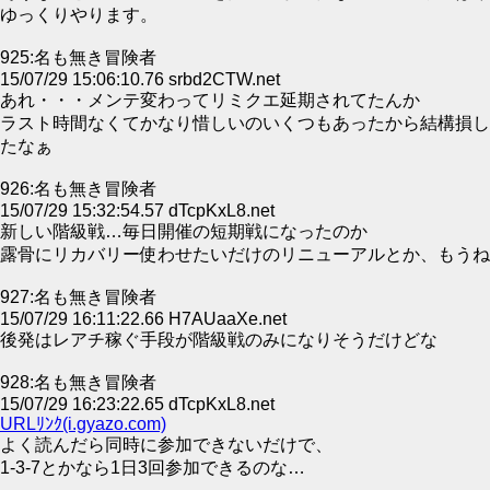
ゆっくりやります。
925:名も無き冒険者
15/07/29 15:06:10.76 srbd2CTW.net
あれ・・・メンテ変わってリミクエ延期されてたんか
ラスト時間なくてかなり惜しいのいくつもあったから結構損し
たなぁ
926:名も無き冒険者
15/07/29 15:32:54.57 dTcpKxL8.net
新しい階級戦…毎日開催の短期戦になったのか
露骨にリカバリー使わせたいだけのリニューアルとか、もうね
927:名も無き冒険者
15/07/29 16:11:22.66 H7AUaaXe.net
後発はレアチ稼ぐ手段が階級戦のみになりそうだけどな
928:名も無き冒険者
15/07/29 16:23:22.65 dTcpKxL8.net
URLﾘﾝｸ(i.gyazo.com)
よく読んだら同時に参加できないだけで、
1-3-7とかなら1日3回参加できるのな…