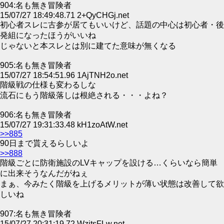
904:名も無き冒険者
15/07/27 18:49:48.71 2+QyCHGj.net
初心者スレに古参が居てもいいけど、話題の中心は初心者・後
発組になったほうがいいね
じゃないと本スレとは別に建てた意味が無くなる
905:名も無き冒険者
15/07/27 18:54:51.96 1AjTNH2o.net
階級戦の仕様も変わるしな
流石にもう階級落しは根絶される・・・よね？
906:名も無き冒険者
15/07/27 19:31:33.48 kH1zoAtW.net
>>885
90日まで貰えるらしいよ
>>888
階級ごとに防衛施設のLVキャップを設ける…くらいなら簡単
に出来そうなんだがねぇ
まぁ、今みたく階級を上げるメリットが薄い状態は改善して欲
しいね
907:名も無き冒険者
15/07/27 20:31:19.72 WzitsFLw.net