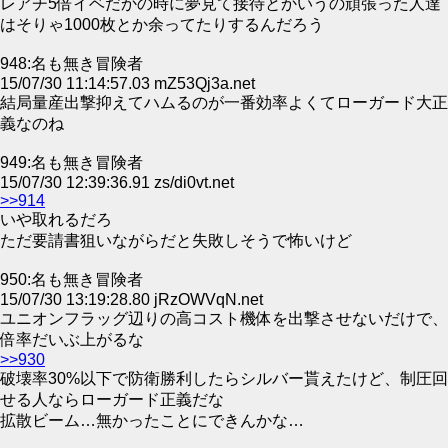
レアチ5倍イベだかの時に夢見て接待とかいうの頑張った人達
はそりゃ1000枚とか余ってたりするんだろう
948:名も無き冒険者
15/07/30 11:14:57.03 mZ53Qj3a.net
結局量産出撃抑えてハムるのが一番効率よくてローガード大正
義なのね
949:名も無き冒険者
15/07/30 12:39:36.91 zs/di0vt.net
>>914
いや取れるだろ
ただ要請書狙いながらだと失敗しそうで怖いけど
950:名も無き冒険者
15/07/30 13:19:28.80 jRzOWVqN.net
ユニオンフラッグ辺りの高コスト機体を出撃させないだけで、
倍率だいぶ上がるな
>>930
破壊率30%以下で防衛勝利したらシルバー貰えたけど、制圧回
せる人ならローガード正義だな
拡散ビーム…無かったことにできんかな…