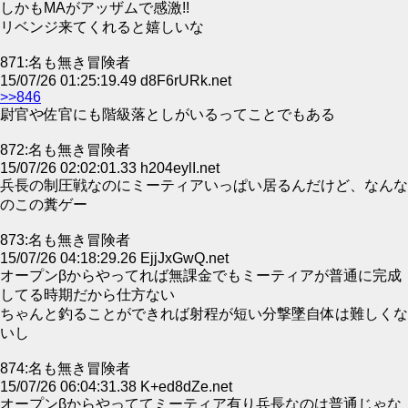
しかもMAがアッザムで感激!!
リベンジ来てくれると嬉しいな
871:名も無き冒険者
15/07/26 01:25:19.49 d8F6rURk.net
>>846
尉官や佐官にも階級落としがいるってことでもある
872:名も無き冒険者
15/07/26 02:02:01.33 h204eylI.net
兵長の制圧戦なのにミーティアいっぱい居るんだけど、なんな
のこの糞ゲー
873:名も無き冒険者
15/07/26 04:18:29.26 EjjJxGwQ.net
オープンβからやってれば無課金でもミーティアが普通に完成
してる時期だから仕方ない
ちゃんと釣ることができれば射程が短い分撃墜自体は難しくな
いし
874:名も無き冒険者
15/07/26 06:04:31.38 K+ed8dZe.net
オープンβからやっててミーティア有り兵長なのは普通じゃな