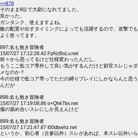
>>878
そのまま6位で大尉になれてました。
良かった。
ガンタンク、使えますよね。
敵の配置や出すタイミングによっても活躍するので、攻撃でも
よく使ってます。
897:名も無き冒険者
15/07/27 17:12:28.42 FpNzBsLv.net
前々から思ってるけど仕様変わったんだし、
もうここ低コア専外して良い気がするんだけど尉官スレじゃダ
メなのか？
今の仕様で低コア専ってただの縛りプレイにしかならんと思う
んだが
898:名も無き冒険者
15/07/27 17:19:08.86 o+Qhk7bx.net
傷の舐め合いスレにしか見えんけど
899:名も無き冒険者
15/07/27 17:21:47.67 I00dbwhz.net
というか、初心者（古参以外）スレがあれば、本スレ以外いら