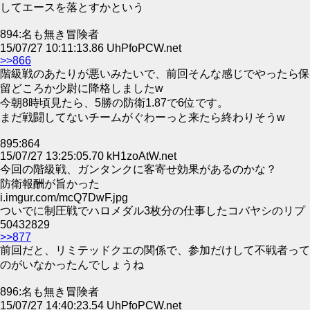
してエースを落とすかという
894:名も無き冒険者
15/07/27 10:11:13.86 UhPfoPCW.net
>>866
階級戦のあたりが悪いみたいで、前回そんな感じでやったら保
留どころか少尉に降格しましたw
今朝8時頃見たら、5勝の防衛1.87で6位です。
まだ戦闘してないチームがぐわーっと来たら終わりそうw
895:864
15/07/27 13:25:05.70 kH1zoAtW.net
今回の階級戦、ガンタンクに客寄せ効果があるのかな？
防衛報酬が旨かった
i.imgur.com/mcQ7DwF.jpg
ついでに制圧戦でハロメダル3枚分の仕事したコバヤシのリプ
50432829
>>877
前回だと、リミテッドクエの関係で、参加だけして不戦者って
のがいなかったんでしょうね
896:名も無き冒険者
15/07/27 14:40:23.54 UhPfoPCW.net