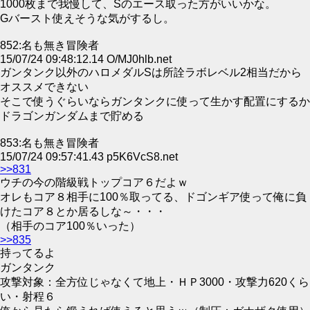
1000枚まで我慢して、Sのエース取った方がいいかな。
Gバースト使えそうな気がするし。
852:名も無き冒険者
15/07/24 09:48:12.14 O/MJ0hlb.net
ガンタンク以外のハロメダルSは所詮ラボレベル2相当だから
オススメできない
そこで使うぐらいならガンタンクに使って生かす配置にするか
ドラゴンガンダムまで貯める
853:名も無き冒険者
15/07/24 09:57:41.43 p5K6VcS8.net
>>831
ウチの今の階級戦トップコア６だよｗ
オレもコア８相手に100％取ってる、ドゴンギア使って俺に負
けたコア８とか居るしな～・・・
（相手のコア100％いった）
>>835
持ってるよ
ガンタンク
攻撃対象：全方位じゃなくて地上・ＨＰ3000・攻撃力620くら
い・射程６