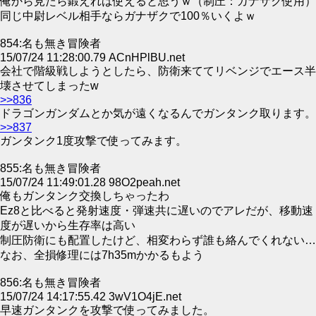
俺から見たら鍛えれば使えると思うｗ（制圧：ガナザク使用）
同じ中尉レベル相手ならガナザクで100％いくよｗ
854:名も無き冒険者
15/07/24 11:28:00.79 ACnHPlBU.net
会社で階級戦しようとしたら、防衛来ててリベンジでエース半
壊させてしまったw
>>836
ドラゴンガンダムとか気が遠くなるんでガンタンク取ります。
>>837
ガンタンク1度攻撃で使ってみます。
855:名も無き冒険者
15/07/24 11:49:01.28 98O2peah.net
俺もガンタンク交換しちゃったわ
Ez8と比べると発射速度・弾速共に遅いのでアレだが、移動速
度が遅いから生存率は高い
制圧防衛にも配置したけど、相変わらず誰も絡んでくれない…
なお、全損修理には7h35mかかるもよう
856:名も無き冒険者
15/07/24 14:17:55.42 3wV1O4jE.net
早速ガンタンクを攻撃で使ってみました。