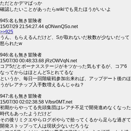
ただとかデマばっか
確認したいことがあったらwikiでも見たほうがいいよ
945:名も無き冒険者
15/07/29 21:54:27.44 qONwnQSo.net
>>925
うん、もらえるんだけど、Sが取れないだ枚数が少ないだって
怒られたw
946:名も無き冒険者
15/07/30 00:48:33.68 jRzOWVqN.net
コア5だとボーナスステージがキツかった気もするが、コア6
なってからはほとんどSとれてるな
というか、毎日一回階級戦参加出来れば、アップデート後のほ
うがレアチップ入手数増えるんじゃね？
947:名も無き冒険者
15/07/30 02:02:38.58 V/bsr0MT.net
初期からやってる先頭集団はレアチ不足で開発進めなくなった
時代もあったようだけど
その後リミクエやらログボやらで拾ってくるから足らな過ぎて
開発ストップって人は現状少ないだろうな