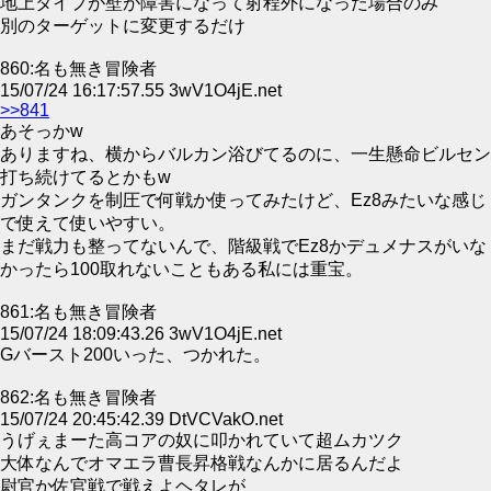
地上タイプが壁が障害になって射程外になった場合のみ
別のターゲットに変更するだけ
860:名も無き冒険者
15/07/24 16:17:57.55 3wV1O4jE.net
>>841
あそっかw
ありますね、横からバルカン浴びてるのに、一生懸命ビルセン
打ち続けてるとかもw
ガンタンクを制圧で何戦か使ってみたけど、Ez8みたいな感じ
で使えて使いやすい。
まだ戦力も整ってないんで、階級戦でEz8かデュメナスがいな
かったら100取れないこともある私には重宝。
861:名も無き冒険者
15/07/24 18:09:43.26 3wV1O4jE.net
Gバースト200いった、つかれた。
862:名も無き冒険者
15/07/24 20:45:42.39 DtVCVakO.net
うげぇまーた高コアの奴に叩かれていて超ムカツク
大体なんでオマエラ曹長昇格戦なんかに居るんだよ
尉官か佐官戦で戦えよヘタレが