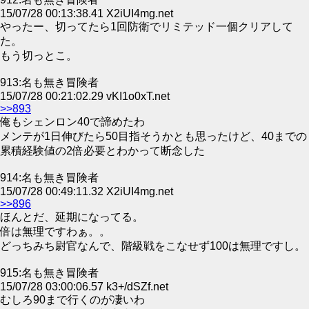
15/07/28 00:13:38.41 X2iUI4mg.net
やったー、切ってたら1回防衛でリミテッド一個クリアして
た。
もう切っとこ。
913:名も無き冒険者
15/07/28 00:21:02.29 vKI1o0xT.net
>>893
俺もシェンロン40で諦めたわ
メンテが1日伸びたら50目指そうかとも思ったけど、40までの
累積経験値の2倍必要とわかって断念した
914:名も無き冒険者
15/07/28 00:49:11.32 X2iUI4mg.net
>>896
ほんとだ、延期になってる。
倍は無理ですわぁ。。
どっちみち尉官なんで、階級戦をこなせず100は無理ですし。
915:名も無き冒険者
15/07/28 03:00:06.57 k3+/dSZf.net
むしろ90まで行くのが凄いわ