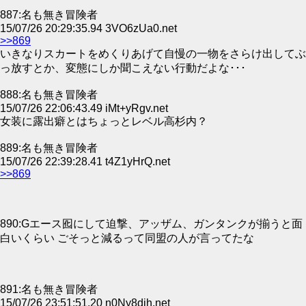
887:名も無き冒険者
15/07/26 20:29:35.94 3VO6zUa0.net
>>869
いきなりスカートをめくりあげて自慢の一物をさらけ出してぶ
っ放すとか、変態にしか聞こえない行動だよな･･･
888:名も無き冒険者
15/07/26 22:06:43.49 iMt+yRgv.net
女装に露出癖とはちょっとレベル高杉内？
889:名も無き冒険者
15/07/26 22:39:28.41 t4Z1yHrQ.net
>>869
890:Gエース囮にして迫撃、アッザム、ガンタンクが揃うと面
白いくらい ごそっと減るって同盟の人が言ってたな
891:名も無き冒険者
15/07/26 23:51:51.20 n0Ny8dih.net