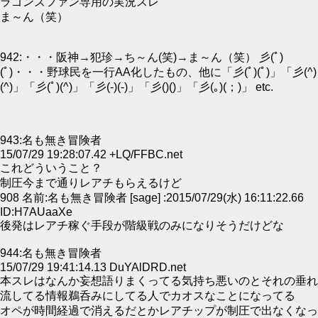
ラゴンズファン専用の実況スレ
ま～ん（笑）
942:・・・阪神→犯珍→ち～ん(笑)→ま～ん（笑） 彡(ﾟ)
(ﾟ)・・・野球民を一行AA化したもの、他に「彡(ﾟ)(ﾟ)」「彡(^)
(^)」「彡(ﾟ)(^)」「彡(-)(-)」「彡()()」「彡(｡)(；)」 etc.
943:名も無き冒険者
15/07/29 19:28:07.42 +LQ/FFBC.net
これどういうこと？
制圧今まで通りレアチもらえるけど
908 名前:名も無き冒険者 [sage] :2015/07/29(水) 16:11:22.66
ID:H7AUaaXe
後発はレアチ稼ぐ手段が階級戦のみになりそうだけどな
944:名も無き冒険者
15/07/29 19:41:14.13 DuYAlDRD.net
本スレはなんか妄想語りまくってる気持ち悪いのとそれの垂れ
流してる情報鵜呑みにしてる人でカオスなことになってる
オペが時間経過で消えるだとかレアチップが制圧で出なくなっ