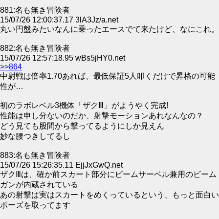
881:名も無き冒険者
15/07/26 12:00:37.17 3lA3Jz/a.net
丸い円盤みたいなんに乗ったエースでて来たけど、なにこれ。
882:名も無き冒険者
15/07/26 12:57:18.95 wBs5jHY0.net
>>864
中尉戦は倍率1.70あれば、最低保証5人叩くだけで昇格の可能
性が…
初のラボレベル3機体「ザクⅢ」がようやく完成!
性能は申し分ないのだか、射撃モーションあれなんなの？
どう見ても股間から撃ってるようにしか見えん
妙な腰つきしてるし
883:名も無き冒険者
15/07/26 15:26:35.11 EjjJxGwQ.net
ザクⅢは、確か前スカート部分にビームサーベル兼用のビーム
ガンが内蔵されている
あの射撃は実はスカートをめくっているという、もっと面白い
ポーズを取ってます