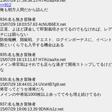
15/07/29 17:59:38.15 H7AUaaXe.net
>>912
俺も朝方人間だから詰んだ
934:名も無き冒険者
15/07/29 18:03:57.63 4cNUB6EX.net
正直、よほど課金して即製栽培させてるのでもなければ、レア
チには困らない
防衛報酬、階級戦、クエスト、ログインボーナスに、イベント
類といくらでも入手する機会はある
935:名も無き冒険者
15/07/29 18:13:11.67 H7AUaaXe.net
メイン将官垢はそれでも足らな過ぎて開発ストップしてるけど
な
936:名も無き冒険者
15/07/29 18:44:01.24 UVxHB7g9.net
将官ってどうせ准将だろ
メインの中将垢1000枚以上余ってて今も増え続けてるわ
937:名も無き冒険者
15/07/29 19:06:13.39 9DNK/s1z.net