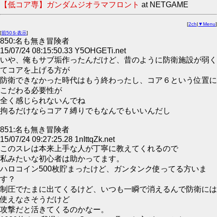
【低コア専】ガンダムジオラマフロント
at NETGAME
[
2ch
|
▼Menu
]
[
前50を表示
]
850:名も無き冒険者
15/07/24 08:15:50.33 Y5OHGETi.net
いや、俺もサブ垢作ったんだけど、昔のように防衛施設が弱く
てコアを上げる方が
防衛できなかった時代はもう終わったし、コア６という位置に
こだわる必要性が
全く感じられないんでね
拘るだけならコア７縛りでもなんでもいいんだし
851:名も無き冒険者
15/07/24 09:27:25.28 1nIttqZk.net
このスレは本来上手な人が丁寧に教えてくれるので
私みたいな初心者は助かってます。
ハロコイン500枚貯まったけど、ガンタンク使ってる方いま
す？
制圧でたまに出てくるけど、いつも一瞬で消えるんで防衛には
使えなさそうだけど
攻撃だと活きてくるのかなー。