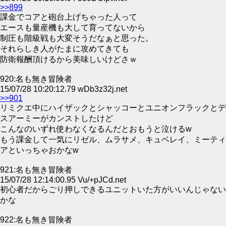
>>899
課金でコアと砲台上げちゃった人って
エースも量産機も大して育ってないから
制圧も階級戦も大変そうだなぁと思った。
それらしき人がたまに攻めてきても
防衛報酬頂けるから美味しいけどさｗ
920:名も無き冒険者
15/07/28 10:20:12.79 wDb3z32j.net
>>901
リミクエ中にハイザックとシャッコーとユニオンフラックとデ
スアーミーがカンストしたけど
こんなのいずれ使わなくなるんだとおもうと泣けるw
もう課金して一気にリゼル、ムラサメ、キュベレイ、ミーティ
アといっちゃおかなw
921:名も無き冒険者
15/07/28 12:14:00.95 Vu/+pJCd.net
初心者だからごり押しできるユニットいた方がいいんじゃない
かな
922:名も無き冒険者