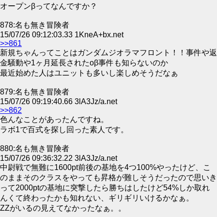
オープンβってなんですか？
878:名も無き冒険者
15/07/26 09:12:03.33 1KneA+bx.net
>>861
新規ちゃんってことはガンダムジオラマフロント！！事件や返
金騒動や1ヶ月延長されたoβ事件も知らないのか
最近始めた人はユニットも多いし楽しめそうだなぁ
879:名も無き冒険者
15/07/26 09:19:40.66 3lA3Jz/a.net
>>862
色んなことがあったんですね。
ラボ1で百式を探し回った素人です。
880:名も無き冒険者
15/07/26 09:36:32.22 3lA3Jz/a.net
中尉戦で無難に1600pt前後の基地を4つ100%やったけど、こ
のままそのクラスをやっても昇格が難しそうだったので思いき
って2000ptの基地に突撃したら勝ちはしたけど54%しか取れ
んくて終わったかも知れない、ギリギリいけるかなぁ。
ZZがいるの見えてなかったなぁ。。