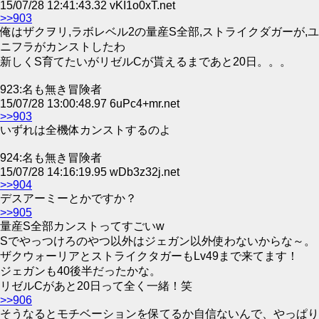
15/07/28 12:41:43.32 vKI1o0xT.net
>>903
俺はザクヲリ,ラボレベル2の量産S全部,ストライクダガーが,ユ
ニフラがカンストしたわ
新しくS育てたいがリゼルCが貰えるまであと20日。。。
923:名も無き冒険者
15/07/28 13:00:48.97 6uPc4+mr.net
>>903
いずれは全機体カンストするのよ
924:名も無き冒険者
15/07/28 14:16:19.95 wDb3z32j.net
>>904
デスアーミーとかですか？
>>905
量産S全部カンストってすごいw
Sでやっつけろのやつ以外はジェガン以外使わないからな～。
ザクウォーリアとストライクタガーもLv49まで来てます！
ジェガンも40後半だったかな。
リゼルCがあと20日って全く一緒！笑
>>906
そうなるとモチベーションを保てるか自信ないんで、やっぱり