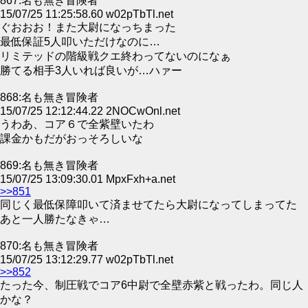
867:名も無き冒険者
15/07/25 11:25:58.60 w02pTbTl.net
ぐおおお！また大尉になっちまった
最低保証5人叩いただけなのに…
リミテッドの階級戦クエ終わってないのになぁ
勝てる相手3人いれば良いが…ハァー
868:名も無き冒険者
15/07/25 12:12:44.22 2NOCwOnl.net
うわあ、コア６で全紫壁いたわ
課金かもだがおっそろしいな
869:名も無き冒険者
15/07/25 13:09:30.01 MpxFxh+a.net
>>851
同じく最低保障叩いて済ませてたら大尉になってしまってた
あと一人勝たなきゃ…
870:名も無き冒険者
15/07/25 13:12:29.77 w02pTbTl.net
>>852
たった今、制圧戦でコア6中尉で全壁赤紫と戦ったわ。同じ人
かな？