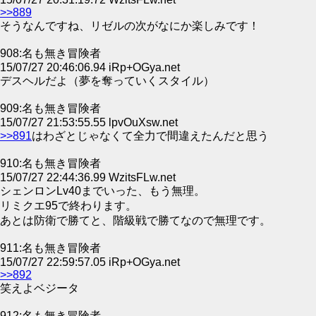
>>889
そうなんですね、リゼルの次がなにか楽しみです！
908:名も無き冒険者
15/07/27 20:46:06.94 iRp+OGya.net
デスヘルだよ（夢を奪っていくスタイル）
909:名も無き冒険者
15/07/27 21:53:55.55 lpvOuXsw.net
>>891
はわざとじゃなくて全力で間違えたんだと思う
910:名も無き冒険者
15/07/27 22:44:36.99 WzitsFLw.net
シェンロンLv40までいった、もう無理。
リミクエ95で終わります。
あとは防衛で勝てと、階級戦で勝てなので無理です。
911:名も無き冒険者
15/07/27 22:59:57.05 iRp+OGya.net
>>892
笑えよベジータ
912:名も無き冒険者