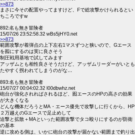
>>873
まさに今その配置やってますけど、Fで総攻撃かけられるとい
ちころですw
892:名も無き冒険者
15/07/26 23:52:58.32 wBs5jHY0.net
>>873
範囲攻撃が着弾点の上下左右1マスずつと狭いので、Gエース
を囮にするのは実に良さそう
制圧戦用基地で試してみます
アッザムとも相性良さそうだけど、アッザムリーダーがいとも
たやすく拐われてしまうのがな…
893:名も無き冒険者
15/07/27 00:04:02.32 I00dbwhz.net
砲台が強化されればされるほど、囮エースのHPの高さの効果
が大きくなる
どんな機体だろうとMA・エース優先で攻撃しに行くから、HP
２万越えのGエースで足止めして
迫撃と拡散＋MAといった範囲攻撃でタコ殴りにするのが防衛
の基本
逆に攻める側は、いかに砲台の攻撃が届かない範囲まで釣り出