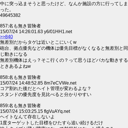
中に突っ込まそうと思ったけど、なんか施設の方に行ってしま
った。
49645382
857:名も無き冒険者
15/07/24 14:26:01.63 y6/01HH1.net
>>840
無差別だからタゲは近いとこにいくw
砲台、拠点優先などの機体は優先目標がなくなると無差別と同
じ動きになる
無差別機体はえっ？そこ行くの？って思うほどバカな動きする
ときあるよねw
858:名も無き冒険者
15/07/24 14:48:52.85 8m7eCVWe.net
コア割れた後だとヘイト管理が変わるよな？
スタンドの優先度を見比べると分かりやすい
859:名も無き冒険者
15/07/24 15:03:25.15 flgVuAYq.net
ヘイトなんて存在しないよ
1度ターゲットした目標をひたすら追い続けるだけ