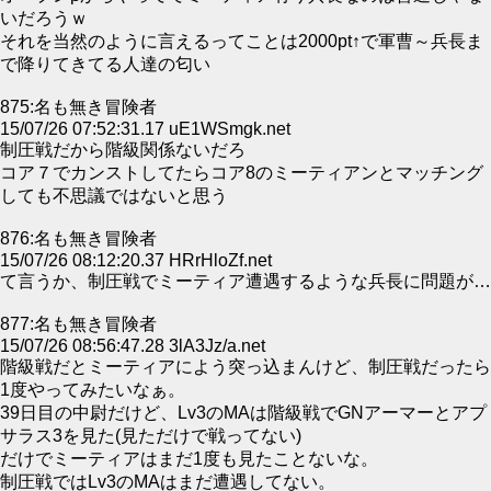
いだろうｗ
それを当然のように言えるってことは2000pt↑で軍曹～兵長ま
で降りてきてる人達の匂い
875:名も無き冒険者
15/07/26 07:52:31.17 uE1WSmgk.net
制圧戦だから階級関係ないだろ
コア７でカンストしてたらコア8のミーティアンとマッチング
しても不思議ではないと思う
876:名も無き冒険者
15/07/26 08:12:20.37 HRrHloZf.net
て言うか、制圧戦でミーティア遭遇するような兵長に問題が…
877:名も無き冒険者
15/07/26 08:56:47.28 3lA3Jz/a.net
階級戦だとミーティアによう突っ込まんけど、制圧戦だったら
1度やってみたいなぁ。
39日目の中尉だけど、Lv3のMAは階級戦でGNアーマーとアプ
サラス3を見た(見ただけで戦ってない)
だけでミーティアはまだ1度も見たことないな。
制圧戦ではLv3のMAはまだ遭遇してない。