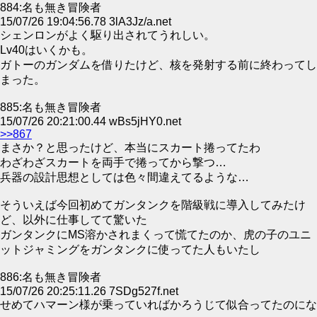
884:名も無き冒険者
15/07/26 19:04:56.78 3lA3Jz/a.net
シェンロンがよく駆り出されてうれしい。
Lv40はいくかも。
ガトーのガンダムを借りたけど、核を発射する前に終わってし
まった。
885:名も無き冒険者
15/07/26 20:21:00.44 wBs5jHY0.net
>>867
まさか？と思ったけど、本当にスカート捲ってたわ
わざわざスカートを両手で捲ってから撃つ…
兵器の設計思想としては色々間違えてるような…
そういえば今回初めてガンタンクを階級戦に導入してみたけ
ど、以外に仕事してて驚いた
ガンタンクにMS溶かされまくって慌てたのか、虎の子のユニ
ットジャミングをガンタンクに使ってた人もいたし
886:名も無き冒険者
15/07/26 20:25:11.26 7SDg527f.net
せめてハマーン様が乗っていればかろうじて似合ってたのにな