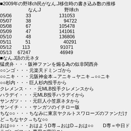
■2009年の野球ch民がなん.J移住時の書き込み数の推移
なん.J 野球ch
05/06 33 131053
05/07 38 94722
05/08 67 105478
05/09 47 141061
05/10 48 136806
05/11 51 40291
05/12 113 91071
05/13 67247 46949
■なん.J語の元ネタ
猛虎弁・・・阪神ファンを煽る為の似非関西弁
○○ンゴ・・・元楽天ドミンゴから
○○ニキ・・・元阪神金本→アニキ→ヤニキ→○○ニキ
○○杉内・・・巨人杉内投手から
クレメンス・・・元MLB投手クレメンスから
ハラデイ・・・元MLB投手ハラデイから
サンガツ・・・元巨人小笠原ネタから
サンイチ・・・サンガツのイチロー版
ちな○○・・・ちなみに東京ヤクルトスワローズのファンだけ
ど→ちなヤク→ちな○○
おは○○・・・おはようD専→おはD→おは○○ D専＝中日ド