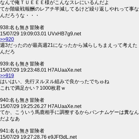
なんで俺ＴＵＥＥＥ様がこんなスレにいるんだよ
てか階級戦報酬のレアチ半減してるけど繰り返しやれって事な
んだろうな・・・
938:名も無き冒険者
15/07/29 19:09:03.01 UVxHB7g9.net
>>920
週3だったのが最高週21になったから減らしちまえって考えた
んだろ
939:名も無き冒険者
15/07/29 19:23:48.01 H7AUaaXe.net
>>919
はいはい、先行ヌルヌル組みで良かったでちゅね
これで満足かい？1000枚君ｗ
940:名も無き冒険者
15/07/29 19:25:26.27 H7AUaaXe.net
てか、こういう馬鹿相手に調整するからバンナムゲーは糞なん
だよなあ
941:名も無き冒険者
15/07/29 19:27:28.76 e9JFf3dL.net