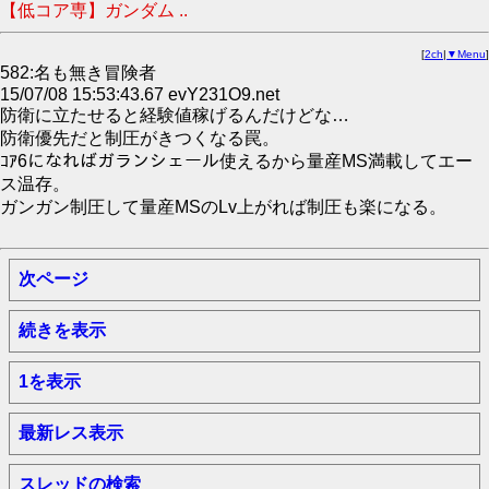
【低コア専】ガンダム ..
[
2ch
|
▼Menu
]
582:名も無き冒険者
15/07/08 15:53:43.67 evY231O9.net
防衛に立たせると経験値稼げるんだけどな…
防衛優先だと制圧がきつくなる罠。
ｺｱ6になればガランシェール使えるから量産MS満載してエー
ス温存。
ガンガン制圧して量産MSのLv上がれば制圧も楽になる。
次ページ
続きを表示
1を表示
最新レス表示
スレッドの検索