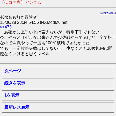
【低コア専】ガンダム ..
[
2ch
|
▼Menu
]
484:名も無き冒険者
15/06/28 23:34:54.56 tNXM4dM6.net
>>473
まあ確かに上手いとは言えないが、特別下手でもない
今、やっとリゼルが出来たんで少佐戦やってるけど、全て格上
なので４戦やって一度も100％破壊できなかった
でも、一応攻略失敗はしてないし、少なくとも10位以内は問
題なくいけると思うレベル
次ページ
続きを表示
1を表示
最新レス表示