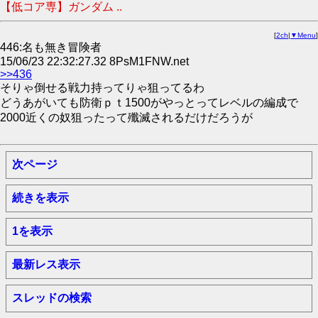
【低コア専】ガンダム ..
[
2ch
|
▼Menu
]
446:名も無き冒険者
15/06/23 22:32:27.32 8PsM1FNW.net
>>436
そりゃ倒せる戦力持ってりゃ狙ってるわ
どうあがいても防衛ｐｔ1500がやっとってレベルの編成で
2000近くの奴狙ったって殲滅されるだけだろうが
次ページ
続きを表示
1を表示
最新レス表示
スレッドの検索