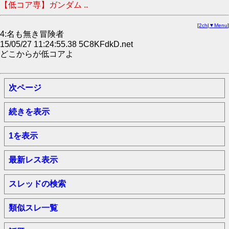
【低コア専】ガンダム ..
[
2ch
|
▼Menu
]
4:名も無き冒険者
15/05/27 11:24:55.38 5C8KFdkD.net
どこからが低コアよ
次ページ
続きを表示
1を表示
最新レス表示
スレッドの検索
類似スレ一覧