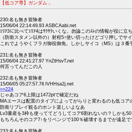
【低コア専】ガンダム ..
230:名も無き冒険者
15/06/04 22:14:49.93 ASBCAabi.net
ｴﾘｱ3に比べてｴﾘｱ4はｻｸｻｸいくな。勿論このｽﾚの情報が役に
（防衛スタメン以外の）射程5↑使い切ったけどゴリ押しでサイコ
これでようやくフラガ御役御免。しかしサイコ（MS）は３番
231:名も無き冒険者
15/06/04 22:41:27.97 YnZtHsvT.net
何言ってんだこの人
232:名も無き冒険者
15/06/05 05:27:57.76 lVHHsa2j.net
>>224
じゃあコア6上限は1472ptで確定だね
MAエースは配置のタイプによってがらりと変わるのも低コア
防衛リプレイ観るのホント楽しいよなあ
Lv3量産を3枠も使っててどうしてコア6割れないの？しかも5
もちろんそのコア7↑をリベンジで100％破壊するまでが遠足で
233:名も無き冒険者