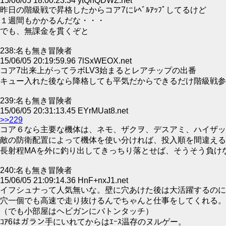
15/06/05 18:00:23.34 ytQhQDWZ.net
昨日の階級戦で昇格したからコア7にﾚﾍﾞﾙｱｯﾌﾟしてるけど
１週間もかかるんだな・・・
でも、無課金を貫くぞと
238:名も無き冒険者
15/06/05 20:19:59.96 7lSxWEOX.net
コア7出来上がってラボLV3始まるとレアチップの出番
キュー入れた後なら降格しても平気だからできるだけ階級戦参
239:名も無き冒険者
15/06/05 20:31:13.45 EYrMUat8.net
>>229
コア６なら主要な機体は、ネモ、ザクヲ、デスアミ、ハイザッ
敵の防衛配置によって機体を使い分ければ、投入順を間違える
長射程MAを外に釣り出してきっちり落とせば、そうそう負け
240:名も無き冒険者
15/06/05 21:09:14.36 HnF+nxJ1.net
イフシュナって人気無いな。壁に穴あけた後は大活躍するのに
穴一個でも高速で走り抜けるんでちゃんと仕事をしてくれる。
（でも小部屋はヘビガンにバトンタッチ）
ｺｱ6はガラン手にいれてからはｴｰｽ温存のヌルゲー。