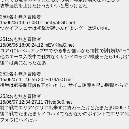
攻撃速度を上げたほうがいいと思うけどね
250:名も無き冒険者
15/06/06 13:57:08.01 hmLya6GO.net
つかイフシュナは初撃が遅いんだよシグーは速いのに
251:名も無き冒険者
15/06/06 18:00:24.12 mEVKfraG.net
コア7にレベルアップ中でやる事が無いから惰性で討伐戦やっ
他のエース入院中で仕方なくサンドロック2機使ったら14万出
後半は楽になったなあ
252:名も無き冒険者
15/06/07 11:46:55.30 fFd74AsO.net
後半は必要制圧ptも下がったし、サイコ誘導も早い時期から
253:名も無き冒険者
15/06/07 12:34:27.11 7Hvtq3o0.net
前半戦でエリア4クリア出来ずに終わったけどたまたま3000～5
後半戦でたまたまサイコハメてなかなかのポイントでエリア4ク
フォウにハメたい