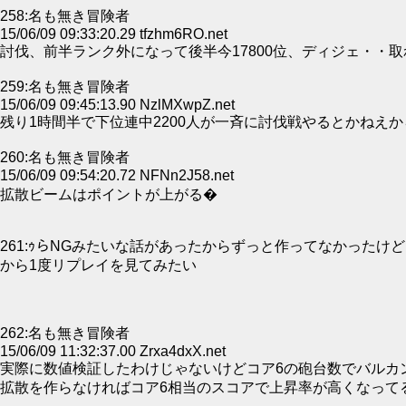
258:名も無き冒険者
15/06/09 09:33:20.29 tfzhm6RO.net
討伐、前半ランク外になって後半今17800位、ディジェ・・
259:名も無き冒険者
15/06/09 09:45:13.90 NzlMXwpZ.net
残り1時間半で下位連中2200人が一斉に討伐戦やるとかねえ
260:名も無き冒険者
15/06/09 09:54:20.72 NFNn2J58.net
拡散ビームはポイントが上がる�
261:ｩらNGみたいな話があったからずっと作ってなかったけ
から1度リプレイを見てみたい
262:名も無き冒険者
15/06/09 11:32:37.00 Zrxa4dxX.net
実際に数値検証したわけじゃないけどコア6の砲台数でバルカ
拡散を作らなければコア6相当のスコアで上昇率が高くなって