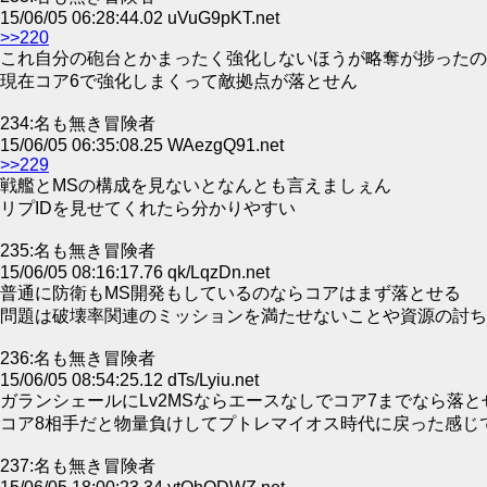
15/06/05 06:28:44.02 uVuG9pKT.net
>>220
これ自分の砲台とかまったく強化しないほうが略奪が捗ったの
現在コア6で強化しまくって敵拠点が落とせん
234:名も無き冒険者
15/06/05 06:35:08.25 WAezgQ91.net
>>229
戦艦とMSの構成を見ないとなんとも言えましぇん
リプIDを見せてくれたら分かりやすい
235:名も無き冒険者
15/06/05 08:16:17.76 qk/LqzDn.net
普通に防衛もMS開発もしているのならコアはまず落とせる
問題は破壊率関連のミッションを満たせないことや資源の討ち
236:名も無き冒険者
15/06/05 08:54:25.12 dTs/Lyiu.net
ガランシェールにLv2MSならエースなしでコア7までなら落
コア8相手だと物量負けしてプトレマイオス時代に戻った感じ
237:名も無き冒険者