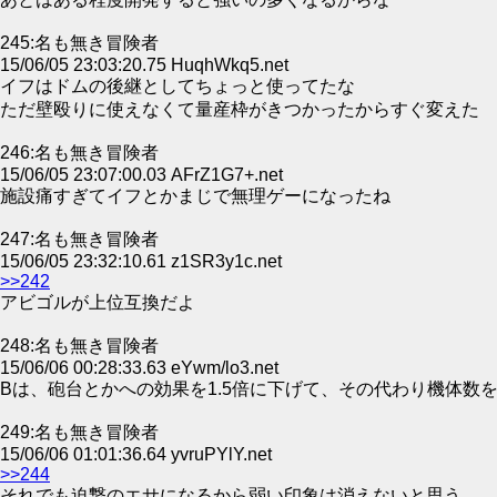
245:名も無き冒険者
15/06/05 23:03:20.75 HuqhWkq5.net
イフはドムの後継としてちょっと使ってたな
ただ壁殴りに使えなくて量産枠がきつかったからすぐ変えた
246:名も無き冒険者
15/06/05 23:07:00.03 AFrZ1G7+.net
施設痛すぎてイフとかまじで無理ゲーになったね
247:名も無き冒険者
15/06/05 23:32:10.61 z1SR3y1c.net
>>242
アビゴルが上位互換だよ
248:名も無き冒険者
15/06/06 00:28:33.63 eYwm/lo3.net
Bは、砲台とかへの効果を1.5倍に下げて、その代わり機体数
249:名も無き冒険者
15/06/06 01:01:36.64 yvruPYlY.net
>>244
それでも迫撃のエサになるから弱い印象は消えないと思う