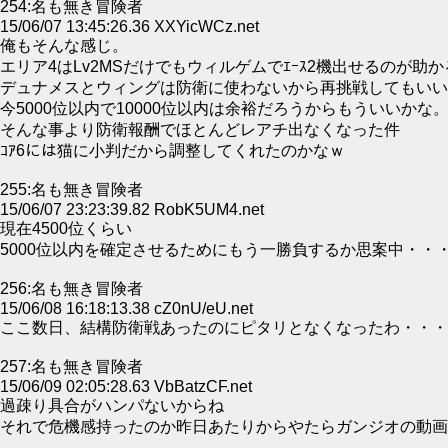
254:名も無き冒険者
15/06/07 13:45:26.36 XXYicWCz.net
俺もそんな感じ。
エリア4はLv2MSだけでもウィルゲムでｴｰｽ2機出せるのが助か
デュナメスとウィングは防衛に使わないから再挑戦してもいい
今5000位以内で10000位以内は余裕だろうからもういいかな
そんな事より防衛報酬でほとんどレアチ出なくなった件
ｺｱ6には猫に小判だから調整してくれたのかなｗ
255:名も無き冒険者
15/06/07 23:23:39.82 RobK5UM4.net
現在4500位くらい
5000位以内を確定させるためにもう一勝負するか思案中・・
256:名も無き冒険者
15/06/08 16:18:13.38 cZ0nU/eU.net
ここ数日、結構防衛戦あったのにピタリとなくなったわ・・・
257:名も無き冒険者
15/06/09 02:05:28.63 VbBatzCF.net
過疎り具合がハンパないからね
それで危機感持ったのか昨日あたりからやたらガンジオの動画増