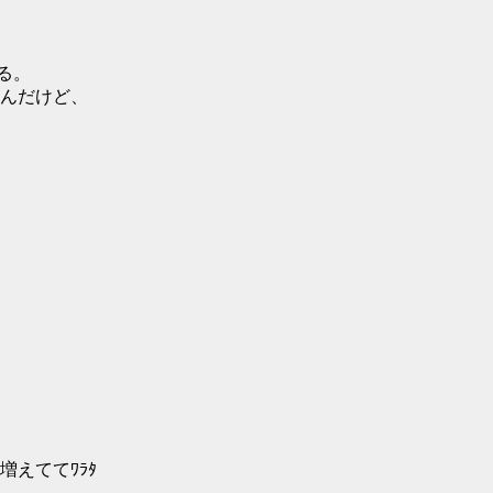
る。
んだけど、
。
・
えててﾜﾗﾀ