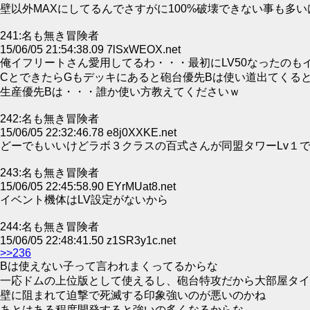
壁以外MAXにしてるんでさすがに100%破壊できない事も多い
241:名も無き冒険者
15/06/05 21:54:38.09 7lSxWEOX.net
俺イフリートさん愛用してるわ・・・最初にLV50なったのも
CとできたらGもデッキにあると砲台優先Bは使い道出てくる
生産優先Bは・・・誰か使い方教えてくださいｗ
242:名も無き冒険者
15/06/05 22:32:46.78 e8j0XXKE.net
どーでもいいけどラボ３クラスの百式さんが同盟タワーLv１
243:名も無き冒険者
15/06/05 22:45:58.90 EYrMUat8.net
イベント機体はLV設定がないから
244:名も無き冒険者
15/06/05 22:48:41.50 z1SR3y1c.net
>>236
Bは使えない子って言われまくってるからな
一応ドムの上位版として使えるし、砲台特攻だから大部屋タイ
壁に阻まれて迫撃で死滅する印象強いのが悪いのかね
あとはある程度開発すると強いの多くなるからな