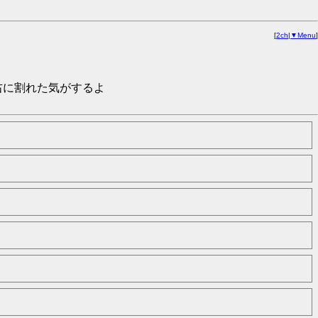
[
2ch
|
▼Menu
]
右に割れた気がするよ