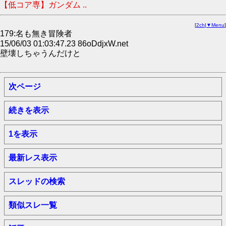
【低コア専】ガンダム ..
[
2ch
|
▼Menu
]
179:名も無き冒険者
15/06/03 01:03:47.23 86oDdjxW.net
壁壊しちゃうんだけと
次ページ
続きを表示
1を表示
最新レス表示
スレッドの検索
類似スレ一覧