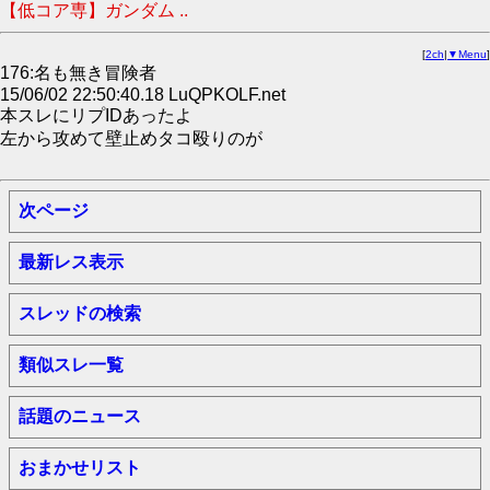
【低コア専】ガンダム ..
[
2ch
|
▼Menu
]
176:名も無き冒険者
15/06/02 22:50:40.18 LuQPKOLF.net
本スレにリプIDあったよ
左から攻めて壁止めタコ殴りのが
次ページ
最新レス表示
スレッドの検索
類似スレ一覧
話題のニュース
おまかせリスト