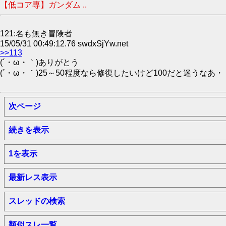
【低コア専】ガンダム ..
121:名も無き冒険者
15/05/31 00:49:12.76 swdxSjYw.net
>>113
(´・ω・｀)ありがとう
(´・ω・｀)25～50程度なら修復したいけど100だと迷うなあ・
次ページ
続きを表示
1を表示
最新レス表示
スレッドの検索
類似スレ一覧