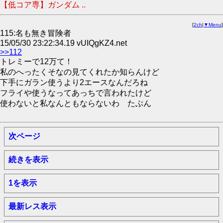
【低コア専】ガンダム ..
[
2ch
|
▼Menu
]
115:名も無き冒険者
15/05/30 23:22:34.19 vUIQgKZ4.net
>>112
トレミーで12万て！
私のへったくそなの見てくれたか知らんけど
下手にガラン使うより2エースなんだろね
フライや使うなってあっちで言われたけど
使わないと私なんともならないわ たぶん
次ページ
続きを表示
1を表示
最新レス表示