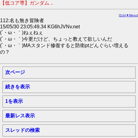
【低コア専】ガンダム ..
[
2ch
|
▼Menu
]
112:名も無き冒険者
15/05/30 23:05:49.34 KG6hJVNv.net
(´・ω・｀)ねぇねぇ
(´・ω・｀)今更だけど、ちょっと教えて欲しいんだ
(´・ω・｀)MAスタンド修復すると防衛ptどんぐらい増える
の？
次ページ
続きを表示
1を表示
最新レス表示
スレッドの検索