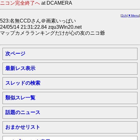
ニコン完全終了へ
at DCAMERA
[
2ch
|
▼Menu
]
523:名無CCDさん＠画素いっぱい
24/05/14 21:31:22.84 zqu3Wln20.net
マップカメラランキングだけが心の友のニコ爺
次ページ
最新レス表示
スレッドの検索
類似スレ一覧
話題のニュース
おまかせリスト