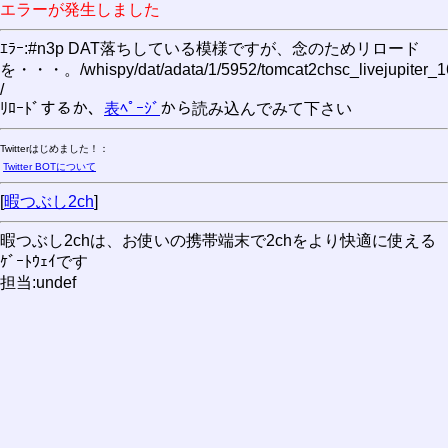
エラーが発生しました
ｴﾗｰ:#n3p DAT落ちしている模様ですが、念のためリロード
を・・・。/whispy/dat/adata/1/5952/tomcat2chsc_livejupiter_1
/
ﾘﾛｰﾄﾞするか、
表ﾍﾟｰｼﾞ
から読み込んでみて下さい
Twitterはじめました！：
Twitter BOTについて
[
暇つぶし2ch
]
暇つぶし2chは、お使いの携帯端末で2chをより快適に使える
ｹﾞｰﾄｳｪｲです
担当:undef