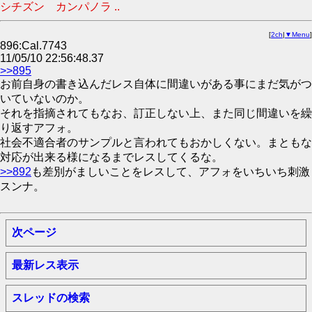
シチズン カンパノラ ..
[
2ch
|
▼Menu
]
896:Cal.7743
11/05/10 22:56:48.37
>>895
お前自身の書き込んだレス自体に間違いがある事にまだ気がつ
いていないのか。
それを指摘されてもなお、訂正しない上、また同じ間違いを繰
り返すアフォ。
社会不適合者のサンプルと言われてもおかしくない。まともな
対応が出来る様になるまでレスしてくるな。
>>892
も差別がましいことをレスして、アフォをいちいち刺激
スンナ。
次ページ
最新レス表示
スレッドの検索