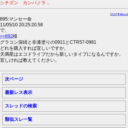
シチズン カンパノラ ..
[
2ch
|
▼Menu
]
895:マンセー命
11/05/10 20:25:20.58
で、
>>892
様
グラコン深緋と非漆塗りの0911とCTR57-0981
どれを購入すれば宜しいですか。
天満星はエコドライブだから新しいタイプになるんですか。
宜しければ教えてください。
次ページ
最新レス表示
スレッドの検索
類似スレ一覧