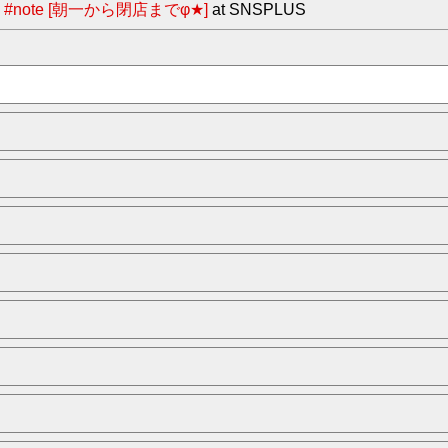
ote [朝一から閉店までφ★]
at SNSPLUS