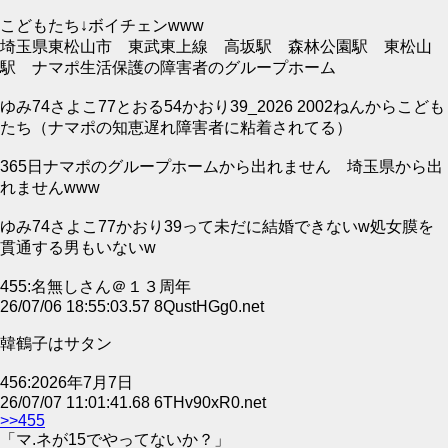
こどもたち↓ボイチェンwww
埼玉県東松山市 東武東上線 高坂駅 森林公園駅 東松山
駅 ナマポ生活保護の障害者のグループホーム
ゆみ74さよこ77とおる54かおり39_2026 2002ねんからこども
たち（ナマポの知恵遅れ障害者に粘着されてる）
365日ナマポのグループホームから出れません 埼玉県から出
れませんwww
ゆみ74さよこ77かおり39って未だに結婚できないw処女膜を
貫通する男もいないw
455:名無しさん＠１３周年
26/07/06 18:55:03.57 8QustHGg0.net
韓鶴子はサタン
456:2026年7月7日
26/07/07 11:01:41.68 6THv90xR0.net
>>455
「マ.ネが15でやってないか？」