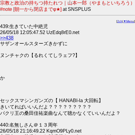
宗教と政治の持ちつ持たれつ｜山本一郎（やまもといちろう）
#note [朝一から閉店までφ★]
at SNSPLUS
[
2ch
|
▼Menu
]
439:生きていた中絶児
26/05/18 12:05:47.52 UzEdq8rE0.net
>>438
サザンオールスターズきかずに
ヌンチャクの【るれくてしラェフ?】
か
セックスマシンガンズの【 HANABI-la 大回転】
きいてればいいんだよ？？？？？？？？？
パクリ王の桑田佳祐楽曲なんて聴かなくていいんだよ？
440:名無しさん＠１３周年
26/05/18 21:16:49.22 KqmO9PLy0.net