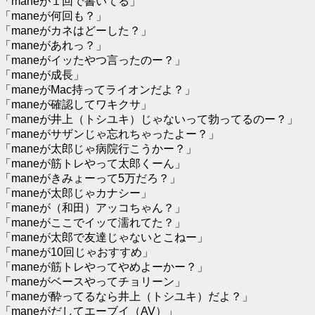
「maneが１回で書いてる」
「maneが何回も？」
「maneがカネはどーした？」
「maneがあれっ？」
「maneがイッたやつ言ったのー？」
「maneが成長」
「maneがMac持ってライオンだよ？」
「maneが確認してワキクサ」
「maneが井上（トシユキ）じゃないって勃ってるのー？」
「maneがサザンじゃ忘れちゃったよー？」
「maneが太郎じゃ病院行こうかー？」
「maneが筋トレやって太郎くーん」
「maneがきみょーって5万だろ？」
「maneが太郎じゃカナシー」
「maneが（和田）アッコちゃん？」
「maneがここでイッて濡れてた？」
「maneが太郎で友達じゃないとこねー」
「maneが10回じゃおすすめ」
「maneが筋トレやってやめよーかー？」
「maneがベースやってチョリーン」
「maneが酔ってるなら井上（トシユキ）だよ？」
「maneがだしてエーブイ（AV）」