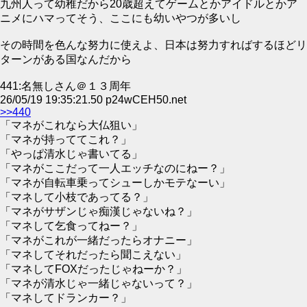
九州人って幼稚だから20歳超えてゲームとかアイドルとかア
ニメにハマってそう、ここにも幼いやつが多いし
その時間を色んな努力に使えよ、日本は努力すればするほどリ
ターンがある国なんだから
441:名無しさん＠１３周年
26/05/19 19:35:21.50 p24wCEH50.net
>>440
「マネがこれなら大仏狙い」
「マネが持っててこれ？」
「やっぱ清水じゃ書いてる」
「マネがここだって一人エッチなのにねー？」
「マネが自転車乗ってシューしかモテなーい」
「マネして小枝であってる？」
「マネがサザンじゃ痴漢じゃないね？」
「マネして乞食ってねー？」
「マネがこれが一緒だったらオナニー」
「マネしてそれだったら聞こえない」
「マネしてFOXだったじゃねーか？」
「マネが清水じゃ一緒じゃないって？」
「マネしてドランカー？」