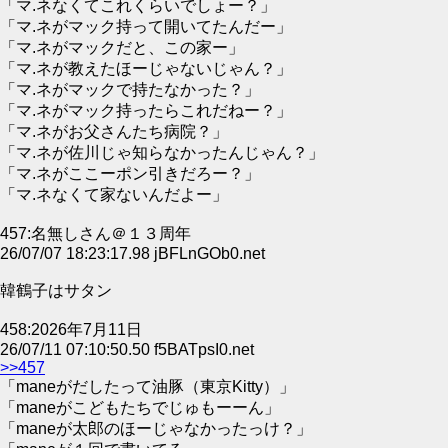
「マ.ネなくてこれくらいでしょー？」
「マ.ネがマック持って開いてたんだー」
「マ.ネがマックだと、この家ー」
「マ.ネが教えたほーじゃないじゃん？」
「マ.ネがマックで持たなかった？」
「マ.ネがマック持ったらこれだねー？」
「マ.ネがお父さんたち病院？」
「マ.ネが佐川じゃ知らなかったんじゃん？」
「マ.ネがここーポン引きだろー？」
「マ.ネなくて家ないんだよー」
457:名無しさん＠１３周年
26/07/07 18:23:17.98 jBFLnGOb0.net
韓鶴子はサタン
458:2026年7月11日
26/07/11 07:10:50.50 f5BATpsI0.net
>>457
「maneがだしたって油豚（東京Kitty）」
「maneがこどもたちでじゅもーーん」
「maneが太郎のほーじゃなかったっけ？」