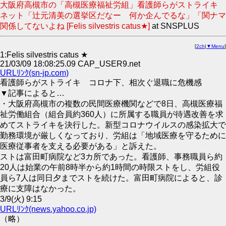
大阪府高槻市の「高槻医療福祉労組」看護師らがストライキ
ネット「辻元清美の選挙区だなー 何か企んでるな」「関ナマ
関係してないよね [Felis silvestris catus★]
at SNSPLUS
[
2ch
|
▼Menu
]
1:Felis silvestris catus ★
21/03/09 18:08:25.09 CAP_USER9.net
URLﾘﾝｸ(sn-jp.com)
看護師らがストライキ コロナ下、相次ぐ退職に危機感
▼記事によると…
・大阪府高槻市の複数の民間医療機関などで8日、高槻医療福
祉労働組合（組合員約360人）に所属する職員が待遇改善を求
めてストライキを決行した。新型コロナウイルスの感染拡大で
勤務環境が厳しくなっており、労組は「地域医療を守るために
医療従事者を支える必要がある」と訴えた。
ストは富田町病院など3カ所であった。看護師、事務職員ら約
20人は始業の午前8時半から約1時間の時限ストをし、労組役
員ら7人は同日夕までストを続けた。富田町病院によると、診
療に支障はなかった。
3/9(火) 9:15
URLﾘﾝｸ(news.yahoo.co.jp)
（略）